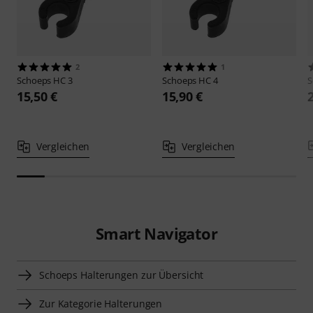
2
1
Schoeps
HC 3
Schoeps
HC 4
S
15,50 €
15,90 €
Vergleichen
Vergleichen
Smart Navigator
Schoeps Halterungen zur Übersicht
Zur Kategorie Halterungen