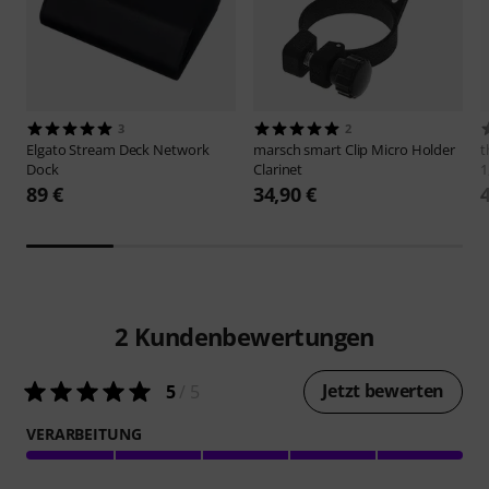
3
2
Elgato
Stream Deck Network
marsch smart
Clip Micro Holder
t
Dock
Clarinet
1
89 €
34,90 €
2
Kundenbewertungen
Jetzt bewerten
5
/ 5
VERARBEITUNG