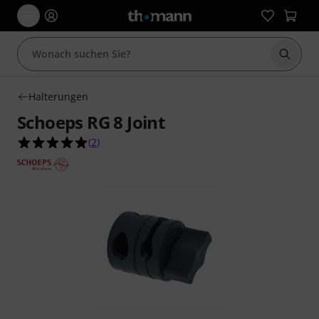
Suche 
Halterungen
Schoeps RG 8 Joint
5.0 von 5 Sternen aus 2 Kundenbewertungen
(
2
)