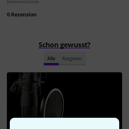
Bewertungsrichtlinien
0
Rezension
Schon gewusst?
Alle
Ratgeber