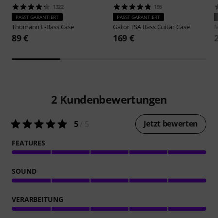
1322
195
PASST GARANTIERT
PASST GARANTIERT
Thomann
E-Bass Case
Gator
TSA Bass Guitar Case
M
89 €
169 €
2
Kundenbewertungen
Jetzt bewerten
5
/ 5
FEATURES
SOUND
VERARBEITUNG