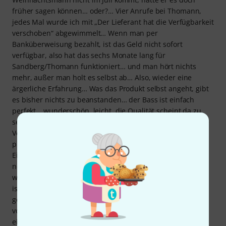
früher sagen können… oder?… Vier Anrufe bei Thomann,
jedes Mal wurde ich mit „Der Lieferant hat die Verfügbarkeit
verschoben“ abgewimmelt… Wenn man per
Banküberweisung bezahlt, ist das Geld nicht sofort
verfügbar, also hat das sechs Monate lang für
Sandberg/Thomann funktioniert… und man hört nichts
mehr, außer man holt es selbst ab… Also, wieder eine
ärgerliche Erfahrung… Was das Produkt selbst angeht, gibt
es bisher nichts zu beanstanden… der Bass ist einfach
perfekt… wunderschön, leicht, die Qualität scheint da zu
sein… fantastischer Klang, sehr bequemer Hals, sorgfältige
Verarbeitung, der Lack und die Maserung des Holzes sind
prächtig… kurzum, ein Wunderwerk… die kleinen
Einkerbungen in den Tonabnehmern für den Daumen, das
nenne ich… genial! Und für den Preis waren sie super, es
war sogar eine 9-Volt-Batterie dabei...! Der größte Nachteil
ist der Versand und die Verpackung... * Ein kaum
gepolsterter, einfacher Koffer, eine Bedienungsanleitung
von zwei winzigen Seiten... Für fast 4000 Euro macht das
einen ziemlich billigen Eindruck... Es wirkt fast so, als ob