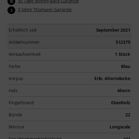
30 Tage Money-Back-Garantie
30
3 Jahre Thomann Garantie
3
Erhältlich seit
September 2021
Artikelnummer
512379
Verkaufseinheit
1 Stück
Farbe
Blau
Korpus
Erle, Ahorndecke
Hals
Ahorn
Fingerboard
Ebenholz
Bünde
22
Mensur
Longscale
Tonabnehmerbestückung
HH