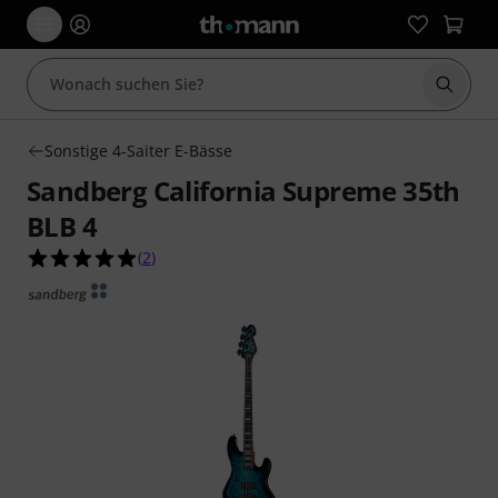
Suche 
Sonstige 4-Saiter E-Bässe
Sandberg California Supreme 35th
BLB 4
5.0 von 5 Sternen aus 2 Kundenbewertungen
(
2
)