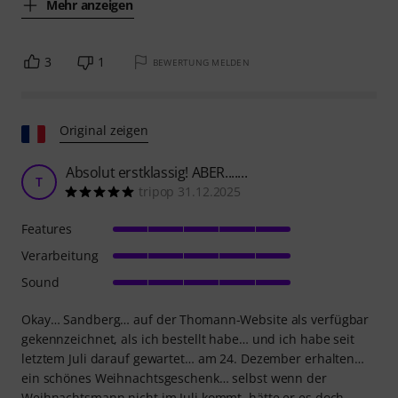
Mehr anzeigen
3
1
BEWERTUNG MELDEN
Original zeigen
Absolut erstklassig! ABER.......
T
tripop 31.12.2025
Features
Verarbeitung
Sound
Okay… Sandberg… auf der Thomann-Website als verfügbar
gekennzeichnet, als ich bestellt habe… und ich habe seit
letztem Juli darauf gewartet… am 24. Dezember erhalten…
ein schönes Weihnachtsgeschenk… selbst wenn der
Weihnachtsmann nicht im Juli kommt, hätte er es doch