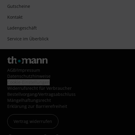
Gutscheine
Kontakt
Ladengeschäft
Service im Überblick
AGB
/
Impressum
Datenschutzhinweise
Cookie-Einstellungen
Widerrufsrecht für Verbraucher
Bestellvorgang/Vertragsabschluss
Mängelhaftungsrecht
Erklärung zur Barrierefreiheit
Vertrag widerrufen