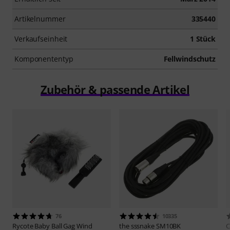
Artikelnummer
335440
Verkaufseinheit
1 Stück
Komponententyp
Fellwindschutz
Zubehör & passende Artikel
76
10335
Rycote
Baby Ball Gag Wind
the sssnake
SM10BK
C