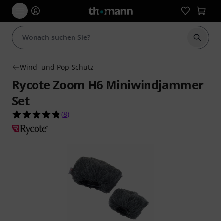
Suche 
Wind- und Pop-Schutz
Rycote Zoom H6 Miniwindjammer
Set
4.8 von 5 Sternen aus 8 Kundenbewertungen
(
8
)