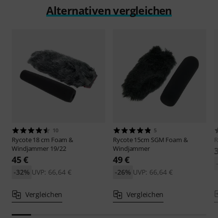
Alternativen vergleichen
10
5
Rycote
18 cm Foam &
Rycote
15cm SGM Foam &
R
Windjammer 19/22
Windjammer
45 €
49 €
-32%
UVP: 66,64 €
-26%
UVP: 66,64 €
Vergleichen
Vergleichen