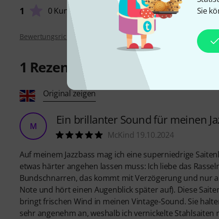
1
Sie kö
0 Kunden
Bewertungsrichtlinien
1
Rezension
Original zeigen
Ein brillanter Sound für meinen J
M
McKind 19.10.2024
Auf meinem Jazzbass mag ich eine superniedrige Saitenla
etwas härter angehen lassen muss: Ich liebe das Rasseln,
Bundschnarren, das kommt mit Verzögerung und nur au
Note und hört einen Augenblick später auf). Diese Sait
bringt frischen Wind in meinen Vintage-Sound. Sie halte
sehr angenehm an, weshalb ich vernickelte Stahlsaiten re