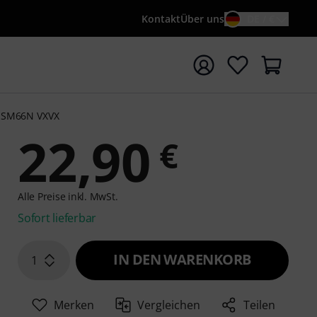
Kontakt
Über uns
DE / €
e mit Suchwort {searchTerm} starten
SM66N VXVX
22,90
€
Alle Preise inkl. MwSt.
Sofort lieferbar
IN DEN WARENKORB
1
Merken
Vergleichen
Teilen