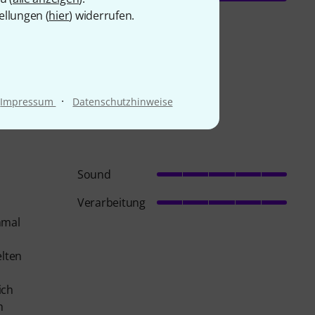
ellungen (
hier
) widerrufen.
·
Impressum
Datenschutzhinweise
Sound
Verarbeitung
nmal
lten
ich
h