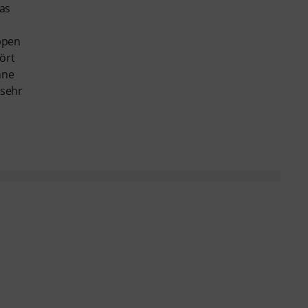
Das
appen
ört
hne
 sehr