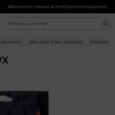
kostenfreier Versand ab 29 €
Zufriedenheitsgarantie
Such
E-Bass-Saiten
.040 4-Saiter E-Bass Saitensätze
Rotosound
VX
wertungen