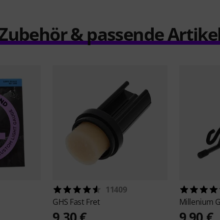
Zubehör & passende Artike
11409
GHS
Fast Fret
Millenium
G
9,30 €
9,90 €