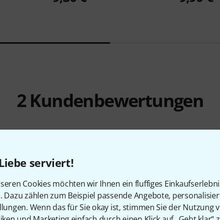
2
Kundenbewertungen
5
/ 5
Liebe serviert!
seren Cookies möchten wir Ihnen ein fluffiges Einkaufserlebn
n. Dazu zählen zum Beispiel passende Angebote, personalisie
llungen. Wenn das für Sie okay ist, stimmen Sie der Nutzung 
EITUNG
tiken und Marketing einfach durch einen Klick auf „Geht klar“ z