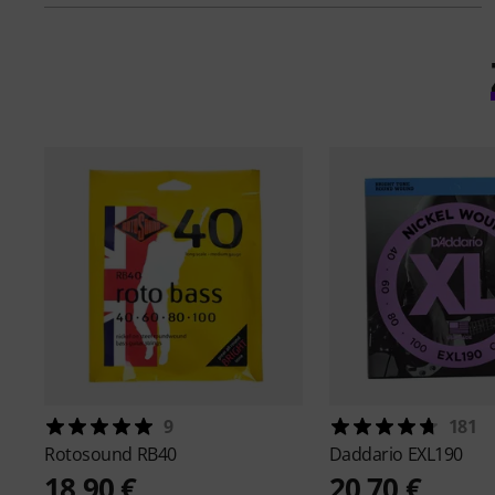
9
181
Rotosound
RB40
Daddario
EXL190
18,90 €
20,70 €