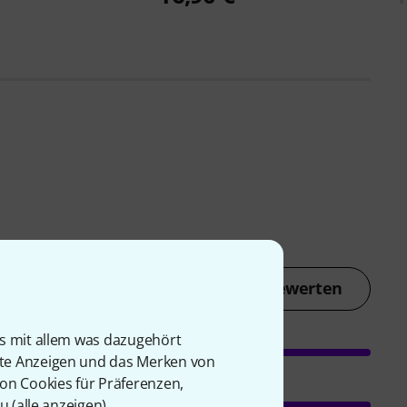
Jetzt bewerten
is mit allem was dazugehört
rte Anzeigen und das Merken von
von Cookies für Präferenzen,
u (
alle anzeigen
).