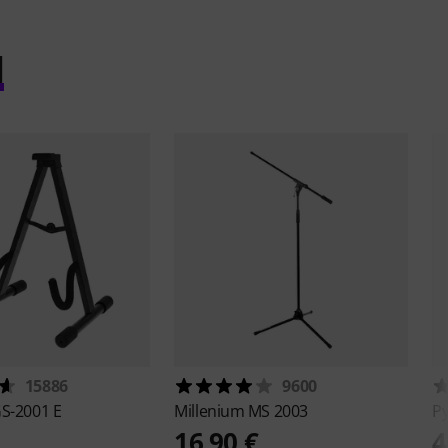
l
15886
9600
S-2001 E
Millenium
MS 2003
P
16,90 €
4