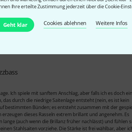
nnen Ihre erteilte Zustimmung jederzeit über die Cookie-Einst
Cookies ablehnen
Weitere Infos
Geht klar
azzbass
ge. Ich spiele mit sanftem Anschlag, aber falls ich es doch ei
 das durch die niedrige Saitenlage entsteht (nein, es ist kein
f bestimmten Bünden; es entsteht zusammen mit der gespie
en erzeugen dieses Rasseln extrem brillant und angenehm. Es
n lange (auch wenn die Brillanz früher nachlässt) und fühlen s
inen Stahlsaiten vorziehe. Die Stärke ist frei wählbar, aber ic