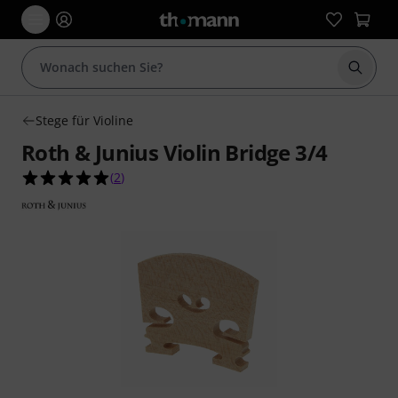
Suche 
Stege für Violine
Roth & Junius Violin Bridge 3/4
5.0 von 5 Sternen aus 2 Kundenbewertungen
(
2
)