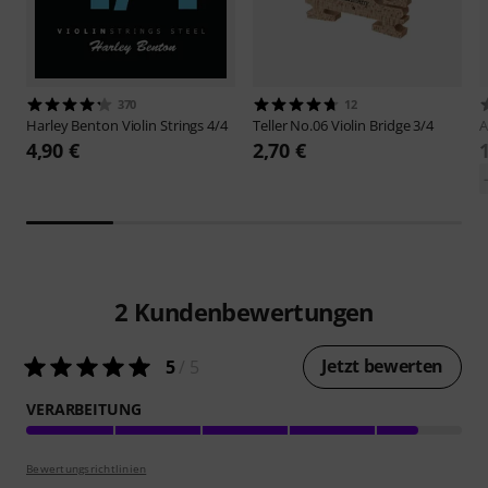
370
12
Harley Benton
Violin Strings 4/4
Teller
No.06 Violin Bridge 3/4
A
4,90 €
2,70 €
2
Kundenbewertungen
Jetzt bewerten
5
/ 5
VERARBEITUNG
Bewertungsrichtlinien