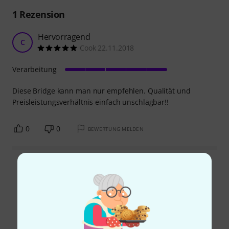
1
Rezension
Hervorragend
C
Cook 22.11.2018
Verarbeitung
Diese Bridge kann man nur empfehlen. Qualität und
Preisleistungsverhältnis einfach unschlagbar!!
0
0
BEWERTUNG MELDEN
Alle Bewertungen lesen
Schon gewusst?