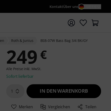
Kontakt
Über uns
DE / €
e mit Suchwort {searchTerm} starten
hen
Roth & Junius
BSB-07W Bass Bag 3/4 BK/GY
249
€
Alle Preise inkl. MwSt.
Sofort lieferbar
IN DEN WARENKORB
1
Merken
Vergleichen
Teilen