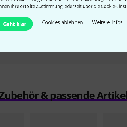
s Gig Bag
Roth & Junius BSB-04 3/4 GG
Gewa Pres
nnen Ihre erteilte Zustimmung jederzeit über die Cookie-Einst
Bass Soft Bag
249 €
Cookies ablehnen
Weitere Infos
Geht klar
Vergleichen
Zubehör & passende Artike