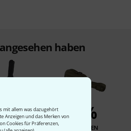
t angesehen haben
9%
7%
is mit allem was dazugehört
rte Anzeigen und das Merken von
von Cookies für Präferenzen,
KAUFTEN
KAUFTEN
u (
alle anzeigen
).