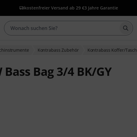
kostenfreier Versand ab 29 €
3 Jahre Garantie
Such
ichinstrumente
Kontrabass Zubehör
Kontrabass Koffer/Tasc
 Bass Bag 3/4 BK/GY
ewertungen