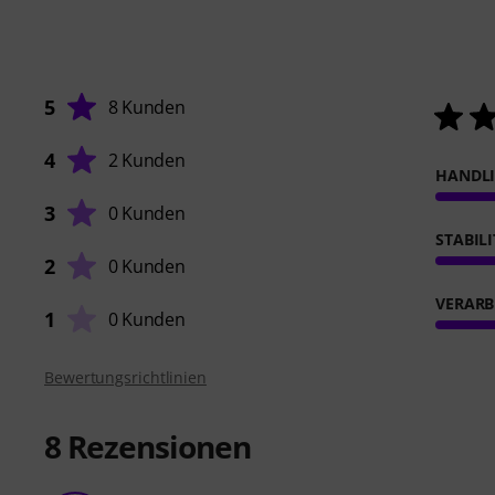
5
8 Kunden
4
2 Kunden
HANDL
3
0 Kunden
STABIL
2
0 Kunden
VERARB
1
0 Kunden
Bewertungsrichtlinien
8
Rezensionen