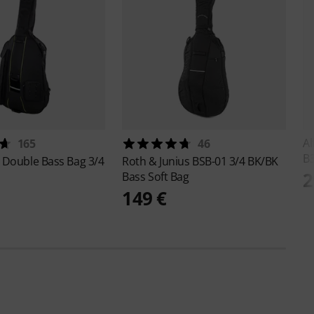
Al
165
46
B3
 Double Bass Bag 3/4
Roth & Junius
BSB-01 3/4 BK/BK
2
Bass Soft Bag
149 €