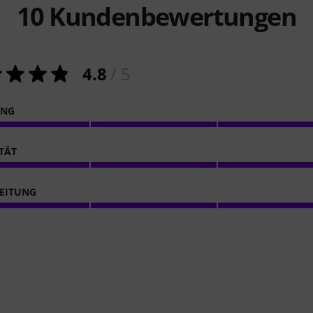
10
Kundenbewertungen
4.8
/ 5
ING
ITÄT
EITUNG