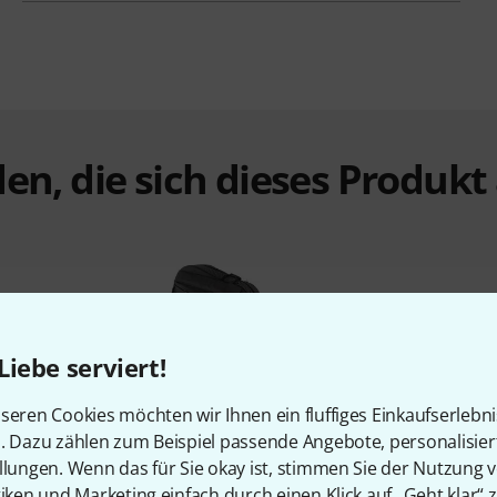
en, die sich dieses Produk
Liebe serviert!
%
11%
seren Cookies möchten wir Ihnen ein fluffiges Einkaufserlebn
n. Dazu zählen zum Beispiel passende Angebote, personalisie
llungen. Wenn das für Sie okay ist, stimmen Sie der Nutzung 
N
KAUFTEN
tiken und Marketing einfach durch einen Klick auf „Geht klar“ z