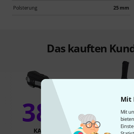
Polsterung
25 mm
Das kauften Kund
Mit 
38%
12
Mit un
biete
Einste
KAUFTEN
KAUFTE
Statis