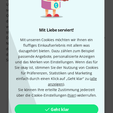
Unterseite von allen gängigen Pedalboards anbringen und
schafft damit Platz für die verwendeten Effekte auf der
Oberseite. Die mitgelieferten Flat-Power-Cable dürften für
die meisten Bedürfnisse vollkommen ausreichen, sie sind
von hoher Qualität und tragen einen wesentlichen Teil zur
Mit Liebe serviert!
störungsfreien Spannungsversorgung des Systems bei.
Durch die fortschrittliche Filtertechnologie und das externe
Mit unseren Cookies möchten wir Ihnen ein
Netzteil sind Nebengeräusche überhaupt kein Thema, von
fluffiges Einkaufserlebnis mit allem was
daher ist das RockBoard ISO Power Block V10 vor allem für
dazugehört bieten. Dazu zählen zum Beispiel
die Musiker interessant, die auf eine einwandfreie
passende Angebote, personalisierte Anzeigen
Signalqualität ihrer Effekte enorm großen Wert legen.
und das Merken von Einstellungen. Wenn das für
Sie okay ist, stimmen Sie der Nutzung von Cookies
für Präferenzen, Statistiken und Marketing
einfach durch einen Klick auf „Geht klar“ zu (
alle
Zubehör & passende Artikel
anzeigen
).
Sie können Ihre erteilte Zustimmung jederzeit
über die Cookie-Einstellungen (
hier
) widerrufen.
Geht klar