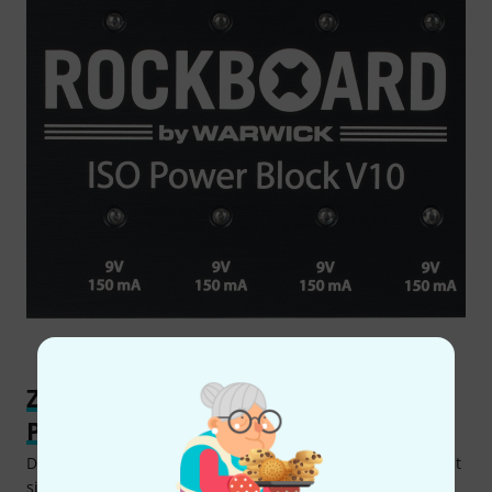
Zum Anbringen auf oder unter dem
Pedalboard
Durch seine kompakten Maße und das leichte Gewicht lässt
sich das RockBoard ISO Power Block V10 unauffällig an der