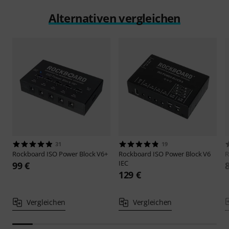
Alternativen vergleichen
31
19
Rockboard
ISO Power Block V6+
Rockboard
ISO Power Block V6
R
IEC
99 €
129 €
Vergleichen
Vergleichen