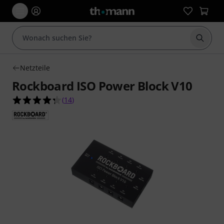
Suche 
Netzteile
Rockboard ISO Power Block V10
4.3 von 5 Sternen aus 14 Kundenbewertungen
(
14
)