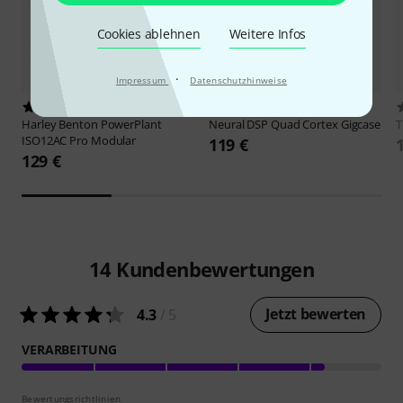
Cookies ablehnen
Weitere Infos
·
Impressum
Datenschutzhinweise
71
126
Harley Benton
PowerPlant
Neural DSP
Quad Cortex Gigcase
ISO12AC Pro Modular
119 €
129 €
14
Kundenbewertungen
Jetzt bewerten
4.3
/ 5
VERARBEITUNG
Bewertungsrichtlinien