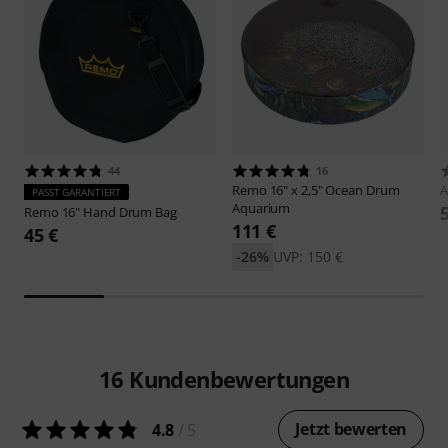
44
16
Remo
16" x 2,5" Ocean Drum
A
PASST GARANTIERT
Aquarium
Remo
16" Hand Drum Bag
111 €
45 €
-26%
UVP: 150 €
16
Kundenbewertungen
Jetzt bewerten
4.8
/ 5