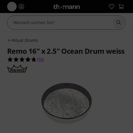
Suche 
Ritual Drums
Remo 16" x 2.5" Ocean Drum weiss
4.8 von 5 Sternen aus 16 Kundenbewertungen
(
16
)