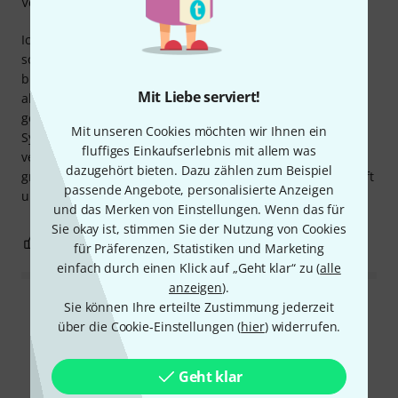
Verarbeitung
Ich hätte nicht gedacht, dass sie bei diesem Durchmesser
so laut ist … enorm … erstklassige Verarbeitung, die Wellen
breiten sich richtig aus, und sie eignet sich hervorragend
Mit Liebe serviert!
als Perkussionsinstrument. Ein wirklich gutes Produkt,
genau wie die Buffalo-Serie (schamanische Trommel). Das
Mit unseren Cookies möchten wir Ihnen ein
Synthetikfell (ich glaube, es ist Mylar) ist fantastisch. Für
fluffiges Einkaufserlebnis mit allem was
vegetarische Perkussionisten ist sie das i-Tüpfelchen. Ein
dazugehört bieten. Dazu zählen zum Beispiel
großes Lob an das Thomann-Team für ihre Hilfsbereitschaft
passende Angebote, personalisierte Anzeigen
und Effizienz.
und das Merken von Einstellungen. Wenn das für
Sie okay ist, stimmen Sie der Nutzung von Cookies
1
0
BEWERTUNG MELDEN
für Präferenzen, Statistiken und Marketing
einfach durch einen Klick auf „Geht klar“ zu (
alle
anzeigen
).
Sie können Ihre erteilte Zustimmung jederzeit
Alle Bewertungen lesen
über die Cookie-Einstellungen (
hier
) widerrufen.
Geht klar
Schon gewusst?