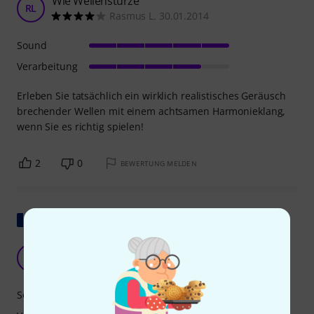
Wie Wellenstürze
RL
Rasmus L. 30.01.2014
Sound
Verarbeitung
Erleben Sie tatsächlich ein wirklich realistisches Geräusch
brechender Wellen mit einem achtsamen Harmonieklang,
wenn Sie es richtig spielen!
2
0
BEWERTUNG MELDEN
Original zeigen
die Ohrfeige
A
Anonym 05.03.2016
Sound