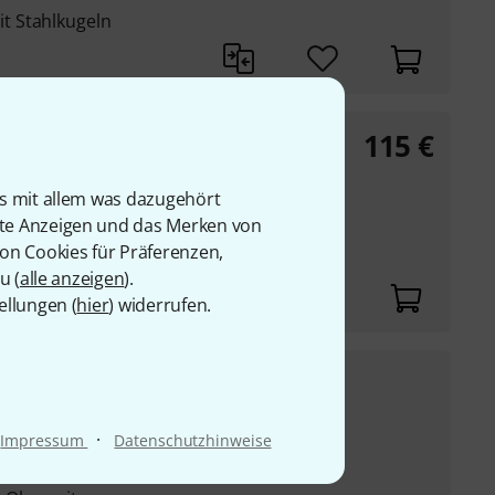
t Stahlkugeln
115
€
ite
is mit allem was dazugehört
rte Anzeigen und das Merken von
von Cookies für Präferenzen,
t Stahlkugeln
u (
alle anzeigen
).
ellungen (
hier
) widerrufen.
91
€
quarium
UVP:
116
€
-22%
·
Impressum
Datenschutzhinweise