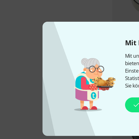
Mit 
Mit un
biete
Einste
Statis
Sie kö