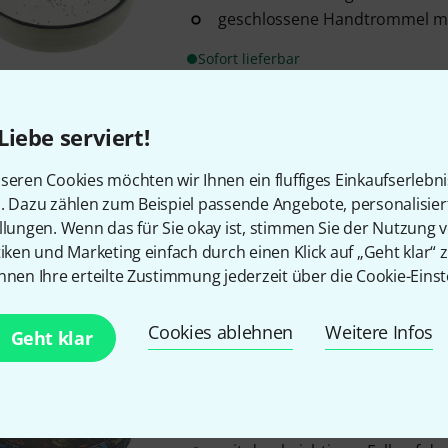
geschlossene Handtrommel mi
Sofort lieferbar
Remo
16" x 2.5" Ocean Drum Wh
Liebe serviert!
16
seren Cookies möchten wir Ihnen ein fluffiges Einkaufserlebn
Größe 16” x 2,5”
n. Dazu zählen zum Beispiel passende Angebote, personalisie
weisse Ausführung
llungen. Wenn das für Sie okay ist, stimmen Sie der Nutzung 
geschlossene Handtrommel mi
tiken und Marketing einfach durch einen Klick auf „Geht klar“ z
nnen Ihre erteilte Zustimmung jederzeit über die Cookie-Einst
Sofort lieferbar
Cookies ablehnen
Weitere Infos
Geht klar
Remo
12" x 2,5" Ocean Drum A
6
Größe: 12” x 2,5”
Aquarium Design