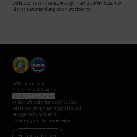
Vorkasse, PayPal, Amazon Pay,
Klarna Sofort bezahlen
,
Klarna Ratenzahlung
oder Kreditkarte.
AGB
/
Impressum
Datenschutzhinweise
Cookie-Einstellungen
Widerrufsrecht für Verbraucher
Bestellvorgang/Vertragsabschluss
Mängelhaftungsrecht
Erklärung zur Barrierefreiheit
Vertrag widerrufen