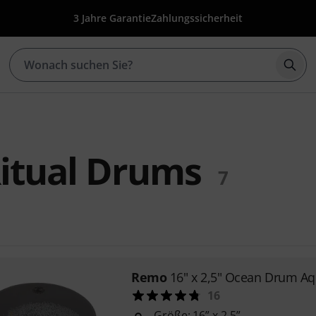
3 Jahre Garantie
Zahlungssicherheit
Such
itual Drums
7
Remo
16" x 2,5" Ocean Drum A
16
Größe: 16” x 2,5”