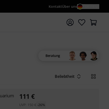
Kontakt
Über uns
DE / €
e mit Suchwort {searchTerm} starten
Beratung
Beliebtheit
111
€
quarium
UVP:
150
€
-26%