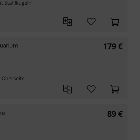
t Stahlkugeln
179
€
quarium
r Oberseite
89
€
te