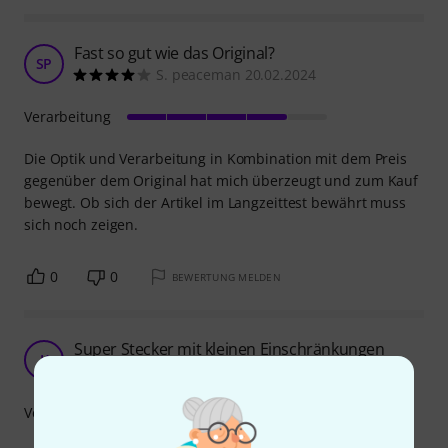
Fast so gut wie das Original?
SP
S. peaceman 20.02.2024
Verarbeitung
Die Optik und Verarbeitung in Kombination mit dem Preis
gegenüber dem Original hat mich überzeugt und zum Kauf
bewegt. Ob sich der Artikel im Langzeittest bewährt muss
sich noch zeigen.
0
0
BEWERTUNG MELDEN
Super Stecker mit kleinen Einschränkungen
K
KIL0 21.06.2026
Verarbeitung