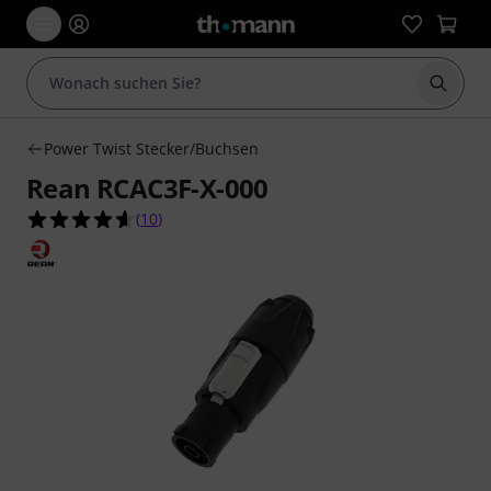
Suche 
Power Twist Stecker/Buchsen
Rean RCAC3F-X-000
4.6 von 5 Sternen aus 10 Kundenbewertungen
(
10
)