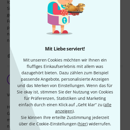
Ich nutze den Rean T1 gerne in meinen System für
Sitationen, in denen nur bei'm Warten/Prüfen von Geräten
gesteckt werden muss. Dafür ist der Stecker einwandfrei.
Für kleinere Leitungsquerschnitte lässt sich der Stecker
problemfrei montieren, Gummileitung mit 3x1,5mm² geht
noch, macht aber wenig Spaß und bei 3x2,5mm² ist leider
nichts mehr zu machen.
Mit Liebe serviert!
0
0
BEWERTUNG MELDEN
Mit unseren Cookies möchten wir Ihnen ein
fluffiges Einkaufserlebnis mit allem was
dazugehört bieten. Dazu zählen zum Beispiel
Nicht so toll
passende Angebote, personalisierte Anzeigen
GT
Germann Technik 28.06.2026
und das Merken von Einstellungen. Wenn das für
Sie okay ist, stimmen Sie der Nutzung von Cookies
Verarbeitung
für Präferenzen, Statistiken und Marketing
einfach durch einen Klick auf „Geht klar“ zu (
alle
Habe mehrere Dutzend seit längerer Zeit im Einsatz. Im
anzeigen
).
Gegensatz zu den Originalen habe ich bei diesen immer
Sie können Ihre erteilte Zustimmung jederzeit
mal wieder verlorene Riegel. Ausserdem kann 2.5er Kabel
über die Cookie-Einstellungen (
hier
) widerrufen.
nicht montiert werden, womit der Stecker ganz streng