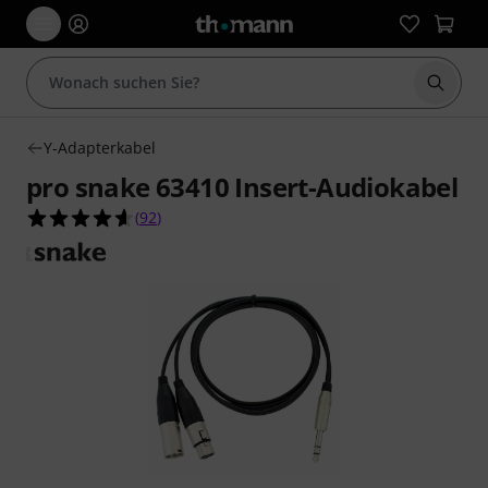
Suche 
Y-Adapterkabel
pro snake 63410 Insert-Audiokabel
4.6 von 5 Sternen aus 92 Kundenbewertungen
(
92
)