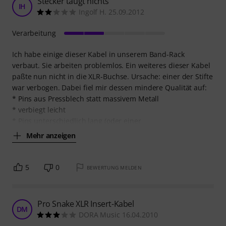
Stecker taugt nichts
IH
Ingolf H. 25.09.2012
Verarbeitung
Ich habe einige dieser Kabel in unserem Band-Rack
verbaut. Sie arbeiten problemlos. Ein weiteres dieser Kabel
paßte nun nicht in die XLR-Buchse. Ursache: einer der Stifte
war verbogen. Dabei fiel mir dessen mindere Qualität auf:
* Pins aus Pressblech statt massivem Metall
* verbiegt leicht
* Pins unterschiedlich lang (oder einer
Mehr anzeigen
5
0
BEWERTUNG MELDEN
Pro Snake XLR Insert-Kabel
DM
DORA Music 16.04.2010