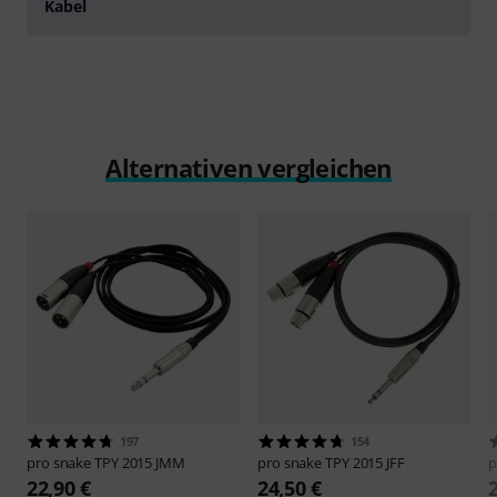
Kabel
Alternativen vergleichen
197
154
pro snake
TPY 2015 JMM
pro snake
TPY 2015 JFF
p
22,90 €
24,50 €