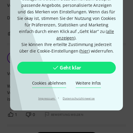
passende Angebote, personalisierte Anzeigen
Verarbeitung
und das Merken von Einstellungen. Wenn das für
Damit ist alles geschrieben :-).
Sie okay ist, stimmen Sie der Nutzung von Cookies
für Präferenzen, Statistiken und Marketing
einfach durch einen Klick auf „Geht klar“ zu (
alle
0
0
BEWERTUNG MELDEN
anzeigen
).
Sie können Ihre erteilte Zustimmung jederzeit
über die Cookie-Einstellungen (
hier
) widerrufen.
Alles O.K.
S
Steven2157 08.11.2016
Geht klar
Verarbeitung
Cookies ablehnen
Weitere Infos
Wir nutzen das Kabel am Insert des Mischpults zur
Verbindung mit einem parametrischen EQ. Mit dem Kabel
·
Impressum
Datenschutzhinweise
ist alles in Ordnung.
1
0
BEWERTUNG MELDEN