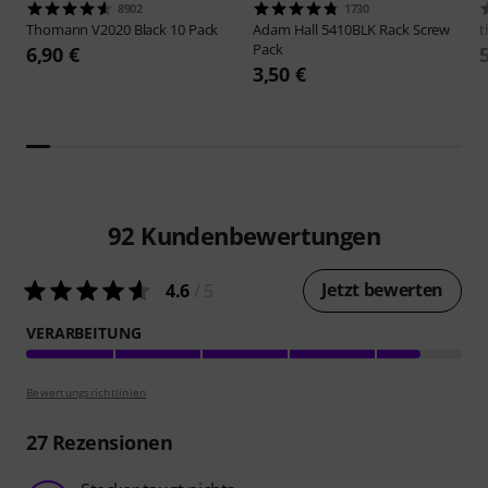
8902
1730
Thomann
V2020 Black 10 Pack
Adam Hall
5410BLK Rack Screw
t
Pack
6,90 €
3,50 €
92
Kundenbewertungen
Jetzt bewerten
4.6
/ 5
VERARBEITUNG
Bewertungsrichtlinien
27
Rezensionen