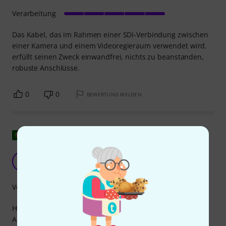
Verarbeitung
Das Kabel, das im Rahmen einer SDI-Verbindung zwischen
einer Kamera und einem Videoregieraum verwendet wird,
erfüllt seinen Zweck einwandfrei, nichts zu beanstanden,
robuste Anschlüsse.
0
0
BEWERTUNG MELDEN
Original zeigen
RJ
ritmo jovem 29.07.2019
Verarbeitung
Hervorragende Verarbeitungsqualität, praktisch in der
Anwendung