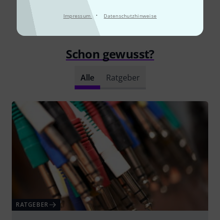
Alle Bewertungen lesen
·
Impressum
Datenschutzhinweise
Schon gewusst?
Alle
Ratgeber
RATGEBER