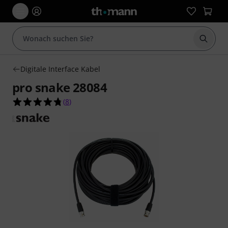
Suche 
Digitale Interface Kabel
pro snake 28084
4.8 von 5 Sternen aus 8 Kundenbewertungen
(
8
)