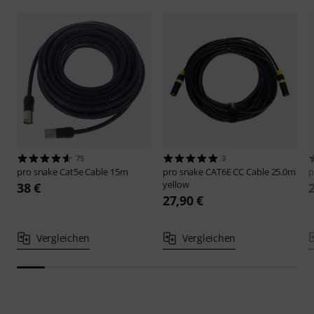
75
3
pro snake
Cat5e Cable 15m
pro snake
CAT6E CC Cable 25.0m
p
yellow
38 €
27,90 €
Vergleichen
Vergleichen