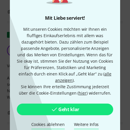
0
0
BEWERTUNG MELDEN
Mit Liebe serviert!
Mit unseren Cookies möchten wir Ihnen ein
Original zeigen
fluffiges Einkaufserlebnis mit allem was
dazugehört bieten. Dazu zählen zum Beispiel
Schöne Kabel
passende Angebote, personalisierte Anzeigen
M
M.Colaiacomo 24.04.2023
und das Merken von Einstellungen. Wenn das für
Sie okay ist, stimmen Sie der Nutzung von Cookies
Verarbeitung
für Präferenzen, Statistiken und Marketing
einfach durch einen Klick auf „Geht klar“ zu (
alle
Als Belden-Fan muss ich sagen, dass das Pro Snake dem
anzeigen
).
sehr nahe kommt... perfektes und ungestörtes Signal,
Sie können Ihre erteilte Zustimmung jederzeit
Neutrik-Anschluss und Kabelflexibilität 8 von 10 Punkten.
über die Cookie-Einstellungen (
hier
) widerrufen.
Wirklich ein tolles Produkt, ich kann es nur empfehlen!
Geht klar
0
0
BEWERTUNG MELDEN
Cookies ablehnen
Weitere Infos