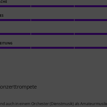
ACHE
ES
EITUNG
Konzerttrompete
n und auch in einem Orchester (Dienstmusik) als Amateurmusik