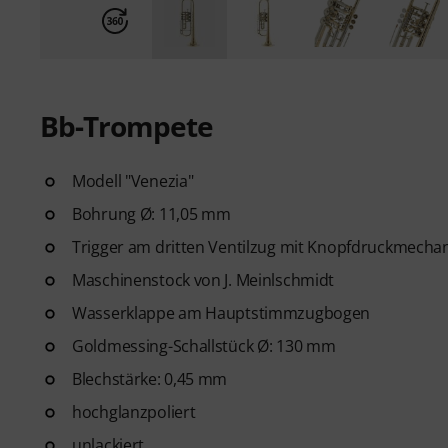
Bb-Trompete
Modell "Venezia"
Bohrung Ø: 11,05 mm
Trigger am dritten Ventilzug mit Knopfdruckmechan
Maschinenstock von J. Meinlschmidt
Wasserklappe am Hauptstimmzugbogen
Goldmessing-Schallstück Ø: 130 mm
Blechstärke: 0,45 mm
hochglanzpoliert
unlackiert