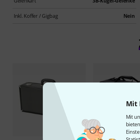
Gelenkart
3B-Kugel-Gelenke
Inkl. Koffer / Gigbag
Nein
Mit 
Mit un
biete
Einste
Statis