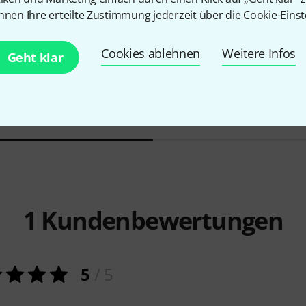
45
nnen Ihre erteilte Zustimmung jederzeit über die Cookie-Einst
PASST GARANTIERT
PASST GARA
mpet Rotary
Protec
iPac 301D Double
Gewa
Trum
Cookies ablehnen
Weitere Infos
Trumpet Case
119 €
Geht klar
219 €
-24%
UVP: 1
1
Kundenbewertungen
5
/ 5