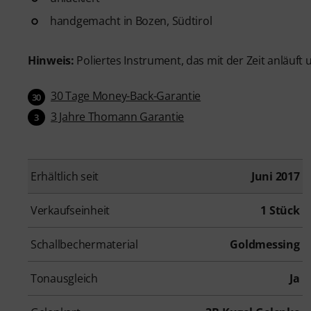
handgemacht in Bozen, Südtirol
Hinweis:
Poliertes Instrument, das mit der Zeit anläuft 
30 Tage Money-Back-Garantie
30
3 Jahre Thomann Garantie
3
Erhältlich seit
Juni 2017
Verkaufseinheit
1 Stück
Schallbechermaterial
Goldmessing
Tonausgleich
Ja