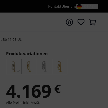
Kontakt
Über uns
DE / €
e mit Suchwort {searchTerm} starten
t Bb 11.05 UL
Produktvariationen
4.169
€
Alle Preise inkl. MwSt.