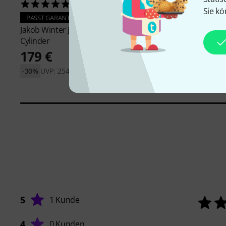
5
26
Sie kö
PASST GARANTIERT
PASST GARANTIERT
Jakob Winter
JW 460 Trumpet
Ortola
105 Case Tru
Cylinder
149 €
179 €
-30%
UVP: 254 €
5
1 Kunde
4
0 Kunden