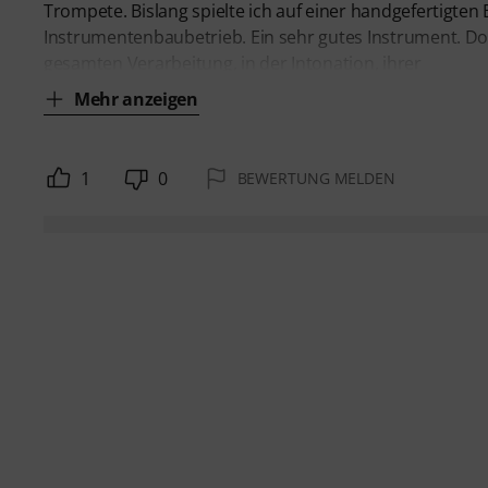
Trompete. Bislang spielte ich auf einer handgefertigte
Instrumentenbaubetrieb. Ein sehr gutes Instrument. Do
gesamten Verarbeitung, in der Intonation, ihrer
Mehr anzeigen
1
0
BEWERTUNG MELDEN