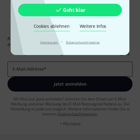
Geht klar
Cookies ablehnen
Weitere Infos
Thomann Newsletter
Abonniere den Thomann Newsletter und gewinne mit
·
Impressum
Datenschutzhinweise
etwas Glück einen von
50 Gutscheinen
über jeweils
50€
!
Inspirierende Beiträge
Deals
Thomann Insights
E-Mail-Adresse
*
Jetzt anmelden
Mit Klick auf „Jetzt anmelden“ stimmen Sie dem Erhalt von E-Mail-
Werbung und einer Messung des E-Mail-Nutzungsverhaltens zu. Die
Abmeldung ist jederzeit möglich. Weitere Informationen finden Sie in
unseren
Datenschutzhinweisen
.
* Pflichtfeld