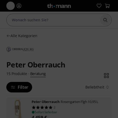
Suche 
Alle Kategorien
Peter Oberrauch
Beratung
15
Produkte
·
Filter
Beliebtheit
Peter Oberrauch
Rosengarten Flgh 10,95 L
2
Sofort lieferbar
4.459
€