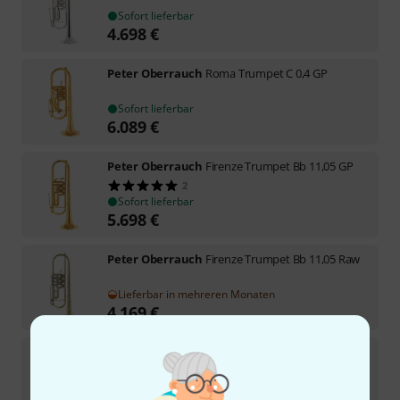
Sofort lieferbar
4.698
€
Peter Oberrauch
Roma Trumpet C 0,4 GP
Sofort lieferbar
6.089
€
Peter Oberrauch
Firenze Trumpet Bb 11,05 GP
2
Sofort lieferbar
5.698
€
Peter Oberrauch
Firenze Trumpet Bb 11,05 Raw
Lieferbar in mehreren Monaten
4.169
€
Peter Oberrauch
Firenze Trp. Bb 11,20 GP 0,45
Sofort lieferbar