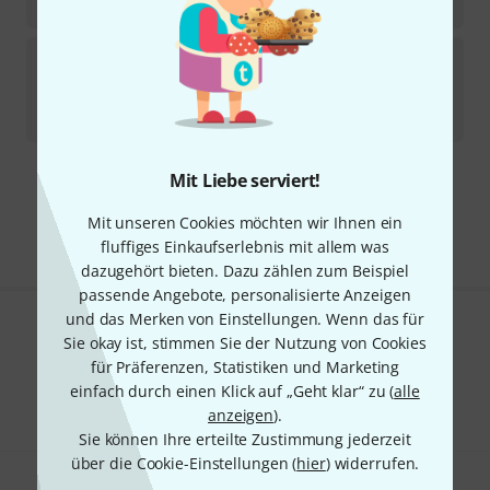
5.698
€
Peter Oberrauch
Machlast Baritone B-Stock
Sofort lieferbar
6.199
€
Mit Liebe serviert!
Kostenloser Versand ab 29 €
Alle Preise inkl. MwSt.
Mit unseren Cookies möchten wir Ihnen ein
fluffiges Einkaufserlebnis mit allem was
dazugehört bieten. Dazu zählen zum Beispiel
passende Angebote, personalisierte Anzeigen
und das Merken von Einstellungen. Wenn das für
Gefällt Ihnen, was Sie sehen?
Sie okay ist, stimmen Sie der Nutzung von Cookies
für Präferenzen, Statistiken und Marketing
Teilen
Hilfe & Feedback
einfach durch einen Klick auf „Geht klar“ zu (
alle
anzeigen
).
Sie können Ihre erteilte Zustimmung jederzeit
über die Cookie-Einstellungen (
hier
) widerrufen.