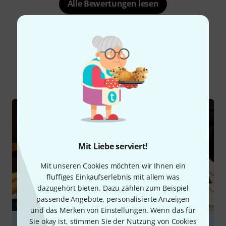
Alle Bewertungen lesen
Schon gewusst?
Alle
Ratgeber
Mit Liebe serviert!
Mit unseren Cookies möchten wir Ihnen ein
fluffiges Einkaufserlebnis mit allem was
dazugehört bieten. Dazu zählen zum Beispiel
passende Angebote, personalisierte Anzeigen
RATGEBER
und das Merken von Einstellungen. Wenn das für
Sie okay ist, stimmen Sie der Nutzung von Cookies
Instrumente für Einsteiger