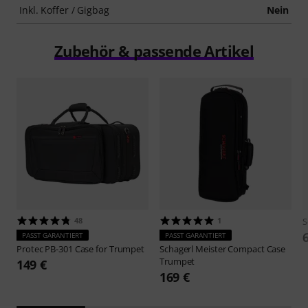
Inkl. Koffer / Gigbag
Nein
Zubehör & passende Artikel
48
1
S
PASST GARANTIERT
PASST GARANTIERT
Protec
PB-301 Case for Trumpet
Schagerl
Meister Compact Case
Trumpet
149 €
169 €