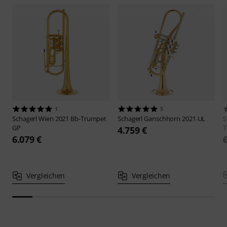
1
5
Schagerl
Wien 2021 Bb-Trumpet
Schagerl
Ganschhorn 2021 UL
S
GP
T
4.759 €
6.079 €
Vergleichen
Vergleichen