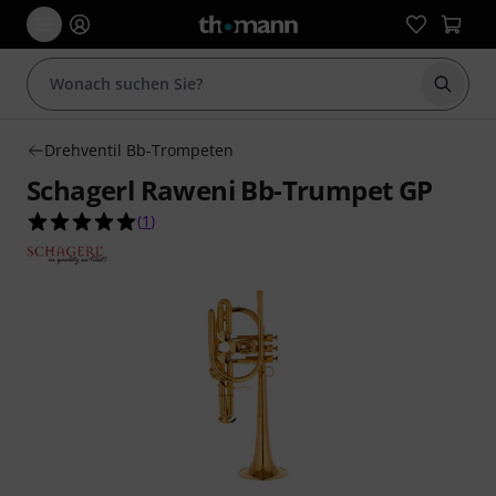
Suche 
Drehventil Bb-Trompeten
Schagerl Raweni Bb-Trumpet GP
5.0 von 5 Sternen aus 1 Kundenbewertungen
(
1
)