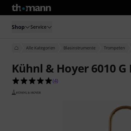
Shop
Service
Alle Kategorien
Blasinstrumente
Trompeten
Kühnl & Hoyer 6010 G 
5.0 von 5 Sternen aus 4 Kundenbe
(
4
)