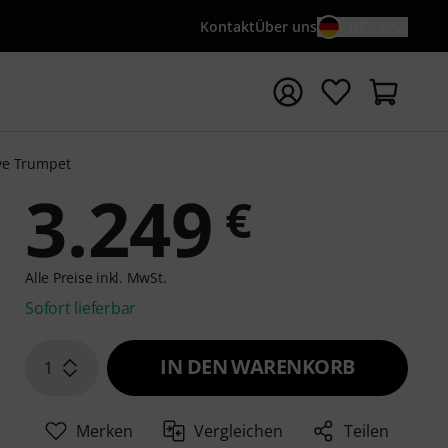
Kontakt
Über uns
DE / €
e mit Suchwort {searchTerm} starten
lve Trumpet
3.249
€
Alle Preise inkl. MwSt.
Sofort lieferbar
IN DEN WARENKORB
1
Merken
Vergleichen
Teilen