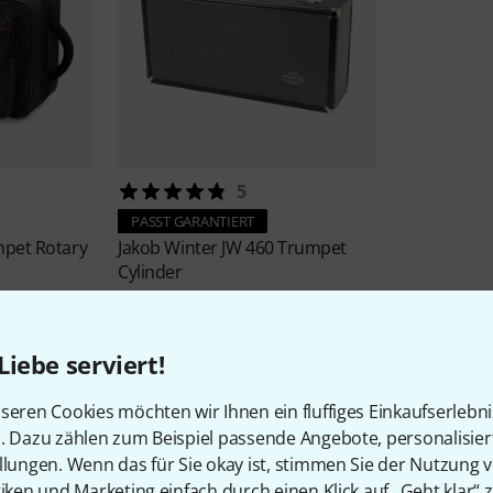
5
PASST GARANTIERT
mpet Rotary
Jakob Winter
JW 460 Trumpet
Cylinder
179 €
-30%
UVP: 254 €
Liebe serviert!
seren Cookies möchten wir Ihnen ein fluffiges Einkaufserlebn
n. Dazu zählen zum Beispiel passende Angebote, personalisie
llungen. Wenn das für Sie okay ist, stimmen Sie der Nutzung 
tiken und Marketing einfach durch einen Klick auf „Geht klar“ z