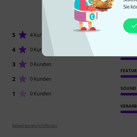
Sie kö
5
4 Kunden
4
0 Kunden
ANSPR
3
0 Kunden
FEATUR
2
0 Kunden
SOUND
1
0 Kunden
VERARB
Bewertungsrichtlinien