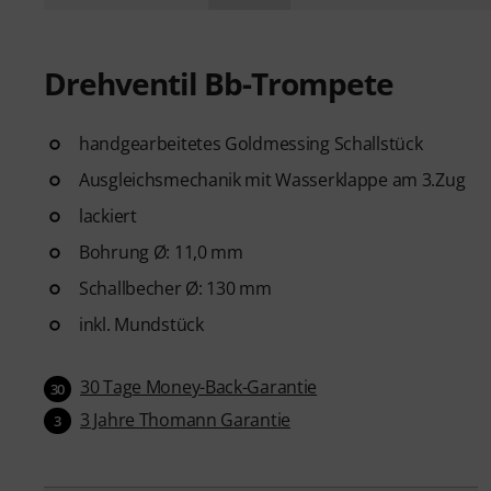
Drehventil Bb-Trompete
handgearbeitetes Goldmessing Schallstück
Ausgleichsmechanik mit Wasserklappe am 3.Zug
lackiert
Bohrung Ø: 11,0 mm
Schallbecher Ø: 130 mm
inkl. Mundstück
30 Tage Money-Back-Garantie
30
3 Jahre Thomann Garantie
3