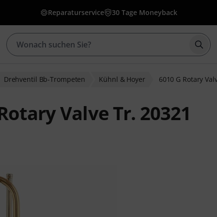
Reparaturservice
30 Tage Moneyback
Such
Drehventil Bb-Trompeten
Kühnl & Hoyer
6010 G Rotary Va
Rotary Valve Tr. 20321
wertungen