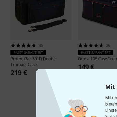
45
26
PASST GARANTIERT
PASST GARANTIERT
Protec
iPac 301D Double
Ortola
105 Case Tru
Trumpet Case
149 €
219 €
Mit 
Mit un
biete
Einste
Statis