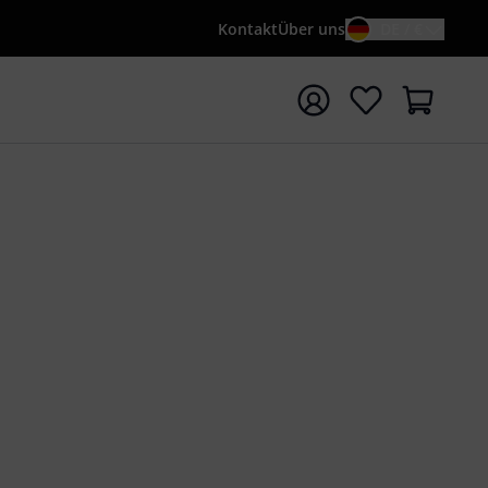
Kontakt
Über uns
DE / €
e mit Suchwort {searchTerm} starten