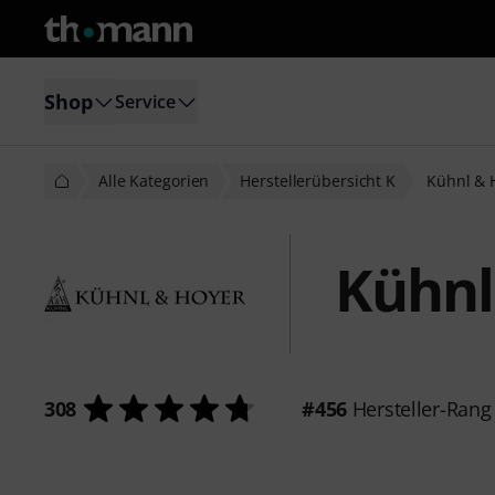
Shop
Service
Alle Kategorien
Herstellerübersicht K
Kühnl & 
Kühnl
308
#456
Hersteller-Rang