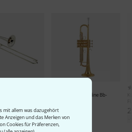
5
4
yer
Bart van Lier
Kühnl & Hoyer
Topline Bb-
K
el
Trumpet Brass
Fl
€
1.798 €
2
is mit allem was dazugehört
rte Anzeigen und das Merken von
-17%
UVP: 2.156 €
-
von Cookies für Präferenzen,
u (
alle anzeigen
).