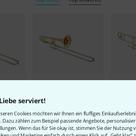
3
Bb/F/Gb/D-
Kühnl & Hoyer
Bolero F "Open
Kühnl & Ho
Liebe serviert!
Flow"
.500" G Nick
4.998 €
3.698 
seren Cookies möchten wir Ihnen ein fluffiges Einkaufserlebn
n. Dazu zählen zum Beispiel passende Angebote, personalisie
llungen. Wenn das für Sie okay ist, stimmen Sie der Nutzung 
tiken und Marketing einfach durch einen Klick auf „Geht klar“ z