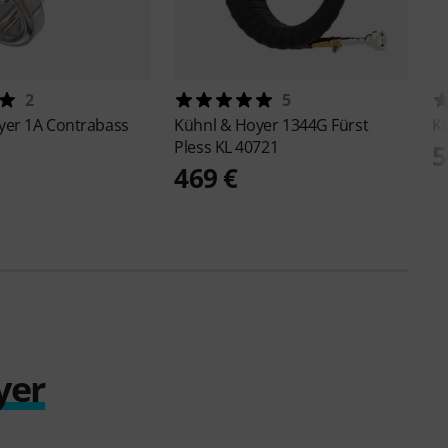
2
5
yer
1A Contrabass
Kühnl & Hoyer
1344G Fürst
K
Pless KL 40721
5
469 €
yer