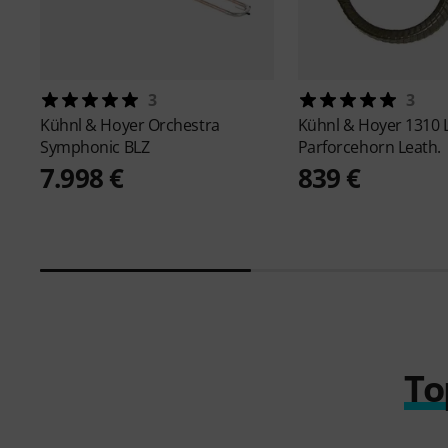
3
3
Kühnl & Hoyer
Orchestra
Kühnl & Hoyer
1310 
Symphonic BLZ
Parforcehorn Leath.
7.998 €
839 €
To