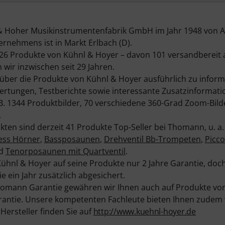
 Hoher Musikinstrumentenfabrik GmbH im Jahr 1948 von Ado
rnehmens ist in Markt Erlbach (D).
26 Produkte von Kühnl & Hoyer – davon 101 versandbereit a
wir inzwischen seit 29 Jahren.
er die Produkte von Kühnl & Hoyer ausführlich zu informi
ertungen, Testberichte sowie interessante Zusatzinformati
 B. 1344 Produktbilder, 70 verschiedene 360-Grad Zoom-Bild
.
ten sind derzeit 41 Produkte Top-Seller bei Thomann, u. a.
less Hörner
,
Bassposaunen
,
Drehventil Bb-Trompeten
,
Picc
d
Tenorposaunen mit Quartventil
.
hnl & Hoyer auf seine Produkte nur 2 Jahre Garantie, doch
 ein Jahr zusätzlich abgesichert.
homann Garantie gewähren wir Ihnen auch auf Produkte vo
antie. Unsere kompetenten Fachleute bieten Ihnen zudem w
ersteller finden Sie auf
http://www.kuehnl-hoyer.de