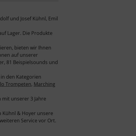
lf und Josef Kühnl, Emil
uf Lager. Die Produkte
eren, bieten wir Ihnen
onen auf unserer
er, 81 Beispielsounds und
 in den Kategorien
olo Trompeten
,
Marching
 mit unserer 3 Jahre
n Kühnl & Hoyer unsere
eiteren Service vor Ort.