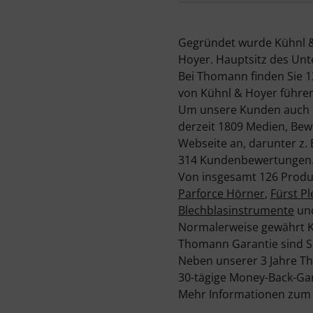
Gegründet wurde Kühnl &
Hoyer. Hauptsitz des Unte
Bei Thomann finden Sie 1
von Kühnl & Hoyer führen 
Um unsere Kunden auch üb
derzeit 1809 Medien, Bew
Webseite an, darunter z.
314 Kundenbewertungen
Von insgesamt 126 Produk
Parforce Hörner
,
Fürst P
Blechblasinstrumente
un
Normalerweise gewährt Kü
Thomann Garantie sind Sie
Neben unserer 3 Jahre T
30-tägige Money-Back-Gar
Mehr Informationen zum H