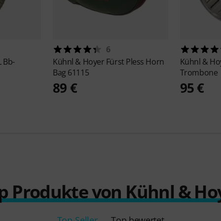
6
L Bb-
Kühnl & Hoyer
Fürst Pless Horn
Kühnl & Ho
Bag 61115
Trombone
89 €
95 €
p Produkte von Kühnl & Ho
Top-Seller
Top bewertet