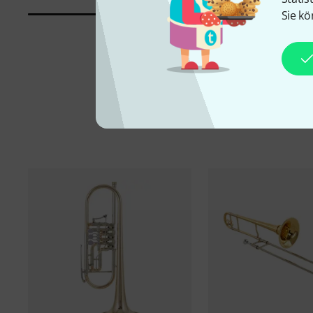
Sie kö