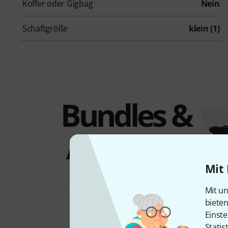
Koffer oder Gigbag
Nein
Schaftgröße
klein (1)
Bundles &
Angebote
Mit 
Mit un
biete
Einste
Statis