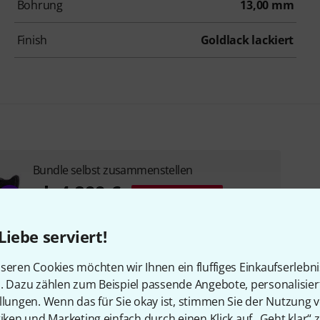
Bohrung
13,00 mm
Finish
Goldlack lackiert
Bundle selbst zusammenstellen
ab 4.899 €
BIS ZU 6% RABATT
+3
Liebe serviert!
seren Cookies möchten wir Ihnen ein fluffiges Einkaufserlebn
n. Dazu zählen zum Beispiel passende Angebote, personalisie
llungen. Wenn das für Sie okay ist, stimmen Sie der Nutzung 
tiken und Marketing einfach durch einen Klick auf „Geht klar“ z