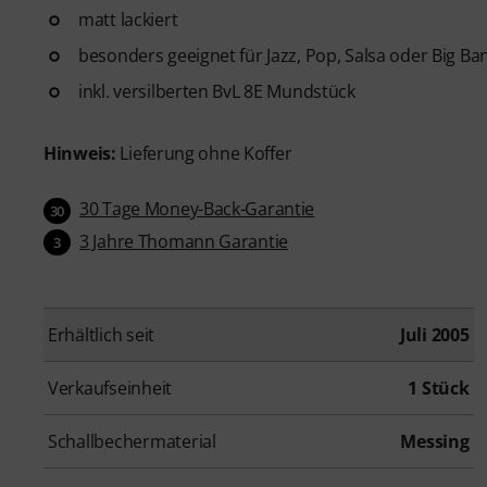
matt lackiert
besonders geeignet für Jazz, Pop, Salsa oder Big Ba
inkl. versilberten BvL 8E Mundstück
Hinweis:
Lieferung ohne Koffer
30 Tage Money-Back-Garantie
30
3 Jahre Thomann Garantie
3
Erhältlich seit
Juli 2005
Verkaufseinheit
1 Stück
Schallbechermaterial
Messing