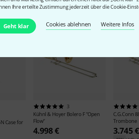
Zubehör & passende Artike
nnen Ihre erteilte Zustimmung jederzeit über die Cookie-Einst
Cookies ablehnen
Weitere Infos
Geht klar
3
Kühnl & Hoyer
Bolero F "Open
C.G.Conn
8
Flow"
Trombone
N Case for
4.998 €
3.745 