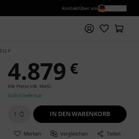
Kontakt
Über uns
DE / €
e mit Suchwort {searchTerm} starten
.512 F
4.879
€
Alle Preise inkl. MwSt.
Sofort lieferbar
IN DEN WARENKORB
1
Merken
Vergleichen
Teilen