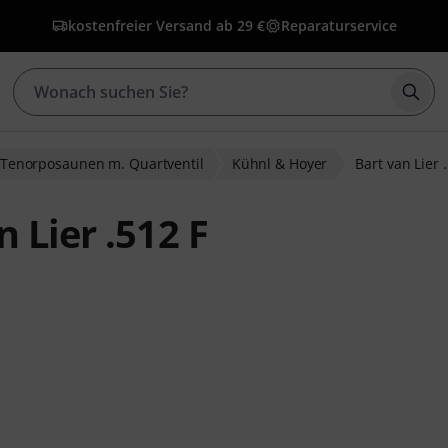
kostenfreier Versand ab 29 €
Reparaturservice
Such
Tenorposaunen m. Quartventil
Kühnl & Hoyer
Bart van Lier 
 Lier .512 F
wertungen