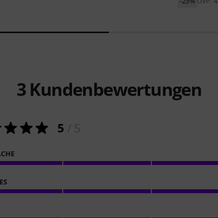
-23%
UVP: 4
3
Kundenbewertungen
5
/ 5
ACHE
ES