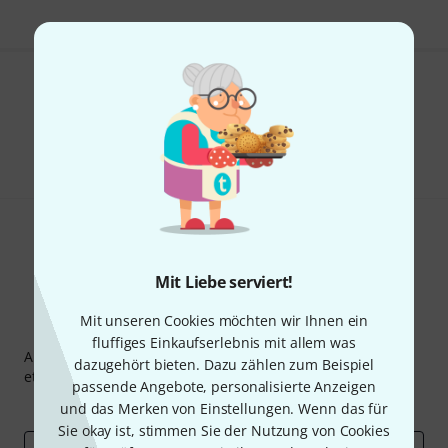
Gefällt Ihnen, was Sie sehen?
Teilen
Hilfe & Feedback
Mit Liebe serviert!
Mit unseren Cookies möchten wir Ihnen ein
Thomann Newsletter
fluffiges Einkaufserlebnis mit allem was
Abonniere den Thomann Newsletter und gewinne mit
dazugehört bieten. Dazu zählen zum Beispiel
etwas Glück einen von
50 Gutscheinen
über jeweils
50€
!
passende Angebote, personalisierte Anzeigen
Inspirierende Beiträge
Deals
Thomann Insights
und das Merken von Einstellungen. Wenn das für
Sie okay ist, stimmen Sie der Nutzung von Cookies