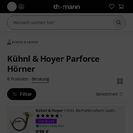
Suche 
Kühnl & Hoyer Parforce
Hörner
Beratung
8
Produkte
·
Filter
Beliebtheit
Kühnl & Hoyer
1310 L Bb-Parforcehorn Leath.
3
TOP-SELLER
Sofort lieferbar
839
€