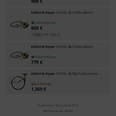
989
€
Kühnl & Hoyer
1312 KL Eb-Parforcehorn
Sofort lieferbar
869
€
-13%
UVP:
995
€
Kühnl & Hoyer
1310 KL Bb-Parforcehorn
Sofort lieferbar
779
€
Kühnl & Hoyer
1315 KL Eb/Bb-Parforcehorn
Auf Anfrage
1.369
€
Kostenloser Versand ab 29 €
Alle Preise inkl. MwSt.