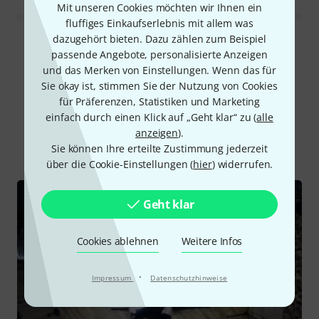
Mit unseren Cookies möchten wir Ihnen ein
fluffiges Einkaufserlebnis mit allem was
dazugehört bieten. Dazu zählen zum Beispiel
Alle Bewertungen lesen
passende Angebote, personalisierte Anzeigen
und das Merken von Einstellungen. Wenn das für
Sie okay ist, stimmen Sie der Nutzung von Cookies
für Präferenzen, Statistiken und Marketing
Schon gewusst?
einfach durch einen Klick auf „Geht klar“ zu (
alle
anzeigen
).
Alle
Videos
Ratgeber
Testberichte
Sie können Ihre erteilte Zustimmung jederzeit
über die Cookie-Einstellungen (
hier
) widerrufen.
Geht klar
Cookies ablehnen
Weitere Infos
·
Impressum
Datenschutzhinweise