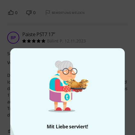
0
0
BEWERTUNG MELDEN
Paiste PST7 17"
BP
Bálint P. 12.11.2023
Sound
Verarbeitung
Das Becken eignet sich bestens für Rock und ähnliches.
Ich hatte zwar erwartet, dass der Sound etwas tiefer ist und
damit näher an dem der 18" Crash der PST7-Reihe liegt, das
17" Becken hört sich allerdings meiner Meinung nach eher
an wie ein 16".
Trotzdem ein tolles Becken, welches ich für den Preis
definitiv weiterempfehlen würde!
Mit Liebe serviert!
0
0
BEWERTUNG MELDEN