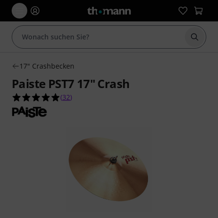
Suche 
17" Crashbecken
Paiste PST7 17" Crash
4.9 von 5 Sternen aus 32 Kundenbewertungen
(
32
)