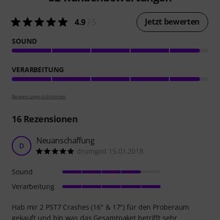
Jetzt bewerten
4.9
/ 5
SOUND
VERARBEITUNG
Bewertungsrichtlinien
16
Rezensionen
Neuanschaffung
D
drumgod 15.01.2018
Sound
Verarbeitung
Hab mir 2 PST7 Crashes (16" & 17") für den Proberaum
gekauft und bin was das Gesamtpaket betrifft sehr