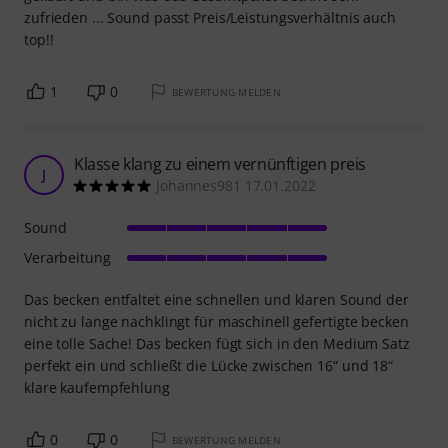
zufrieden ... Sound passt Preis/Leistungsverhältnis auch
top!!
1
0
BEWERTUNG MELDEN
Klasse klang zu einem vernünftigen preis
J
Johannes981 17.01.2022
Sound
Verarbeitung
Das becken entfaltet eine schnellen und klaren Sound der
nicht zu lange nachklingt für maschinell gefertigte becken
eine tolle Sache! Das becken fügt sich in den Medium Satz
perfekt ein und schließt die Lücke zwischen 16“ und 18“
klare kaufempfehlung
0
0
BEWERTUNG MELDEN