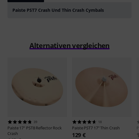
Paiste PST7 Crash Und Thin Crash Cymbals
Alternativen vergleichen
39
18
Paiste
17" PST8 Reflector Rock
Paiste
PST7 17" Thin Crash
P
Crash
129 €