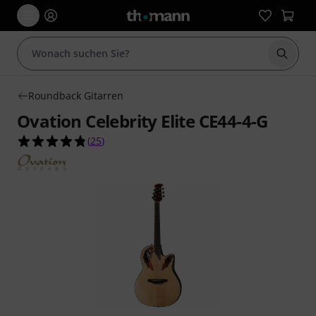
Suche 
Roundback Gitarren
Ovation Celebrity Elite CE44-4-G
4.8 von 5 Sternen aus 25 Kundenbewertungen
(
25
)