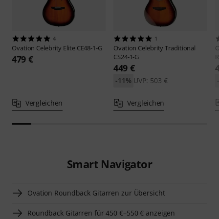
4
1
Ovation
Celebrity Elite CE48-1-G
Ovation
Celebrity Traditional
O
CS24-1-G
R
479 €
449 €
-11%
UVP: 503 €
Vergleichen
Vergleichen
Smart Navigator
Ovation Roundback Gitarren zur Übersicht
Roundback Gitarren für 450 €–550 € anzeigen