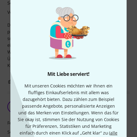
Sound
Verarbeitung
Die Gitarre klingt gut, ist vor allem als Rhythmusgitarre
perfekt. Sie klingt nicht nür über den Pickup sehr gut,
sondern auch im rein akustischen Betrieb. Alles in allem,
ein sehr gutes und schönes Instrument.
Wermutstropfen: Das Batteriefach bedarf der
Überarbeitung. Da gibt es immer wieder
Kontaktschwierigkeiten.
Mit Liebe serviert!
2
0
BEWERTUNG MELDEN
Mit unseren Cookies möchten wir Ihnen ein
fluffiges Einkaufserlebnis mit allem was
dazugehört bieten. Dazu zählen zum Beispiel
Könnte besser sein
passende Angebote, personalisierte Anzeigen
A
ataro001 05.08.2020
und das Merken von Einstellungen. Wenn das für
Sie okay ist, stimmen Sie der Nutzung von Cookies
Features
für Präferenzen, Statistiken und Marketing
Sound
einfach durch einen Klick auf „Geht klar“ zu (
alle