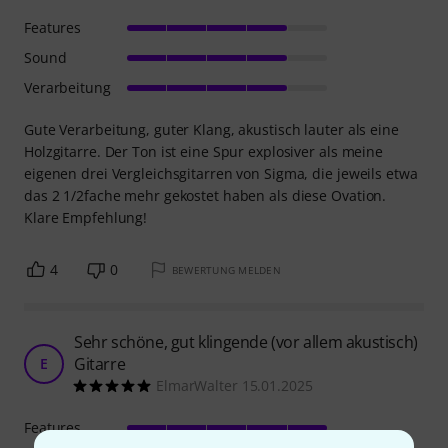
Features
Sound
Verarbeitung
Gute Verarbeitung, guter Klang, akustisch lauter als eine
Holzgitarre. Der Ton ist eine Spur explosiver als meine
eigenen drei Vergleichsgitarren von Sigma, die jeweils etwa
das 2 1/2fache mehr gekostet haben als diese Ovation.
Klare Empfehlung!
4
0
BEWERTUNG MELDEN
Sehr schöne, gut klingende (vor allem akustisch)
Gitarre
E
ElmarWalter 15.01.2025
Features