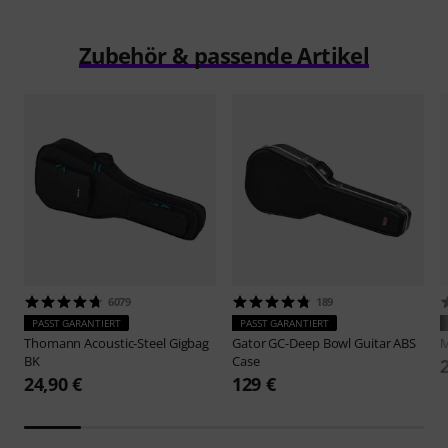
Zubehör & passende Artikel
6079
189
PASST GARANTIERT
PASST GARANTIERT
Thomann
Acoustic-Steel Gigbag
Gator
GC-Deep Bowl Guitar ABS
M
BK
Case
24,90 €
129 €