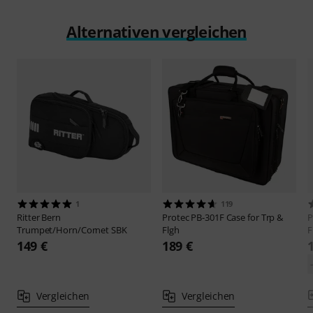
Alternativen vergleichen
1
119
Ritter
Bern
Protec
PB-301F Case for Trp &
P
Trumpet/Horn/Cornet SBK
Flgh
F
149 €
189 €
Vergleichen
Vergleichen