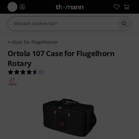
Suche 
Etuis für Flügelhörner
Ortola 107 Case for Flugelhorn
Rotary
4.6 von 5 Sternen aus 7 Kundenbewertungen
(
7
)