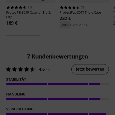
119
73
Protec
PB-301F Case for Trp &
Protec
iPac 301T Triple Case
Flgh
S
222 €
189 €
-20%
UVP: 277 €
7
Kundenbewertungen
Jetzt bewerten
4.6
/ 5
STABILITÄT
HANDLING
VERARBEITUNG