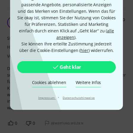
passende Angebote, personalisierte Anzeigen
und das Merken von Einstellungen. Wenn das für
Sie okay ist, stimmen Sie der Nutzung von Cookies
Sehr guter Koffer mit nur einem winzigen Manko
M
für Präferenzen, Statistiken und Marketing
MarcelloAT 28.10.2023
einfach durch einen Klick auf „Geht klar“ zu (
alle
anzeigen
).
Stabilität
Sie können Ihre erteilte Zustimmung jederzeit
Handling
über die Cookie-Einstellungen (
hier
) widerrufen.
Verarbeitung
Geht klar
Der Koffer ist sehr gut für ein Flügelhorn und bietet mit
seinen Taschen auf der Vorderseite viel Platz für Noten oder
für Pflegeprodukte. Das einzige Problem was ich mit dem
Cookies ablehnen
Weitere Infos
Koffer habe ist, dass mein Instrument nicht ganz reinpasst
wenn ich meinen Stimmzug ausgefahren habe. Muss ihn
·
Impressum
Datenschutzhinweise
immer reinschieben bevor ich mein Instrument verstaue,
was sehr mühsam ist.
0
0
BEWERTUNG MELDEN