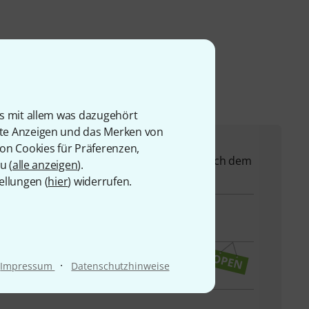
is mit allem was dazugehört
rte Anzeigen und das Merken von
von Cookies für Präferenzen,
 Ihnen bei allen Fragen und Problemen nach dem
u (
alle anzeigen
).
ellungen (
hier
) widerrufen.
·
Impressum
Datenschutzhinweise