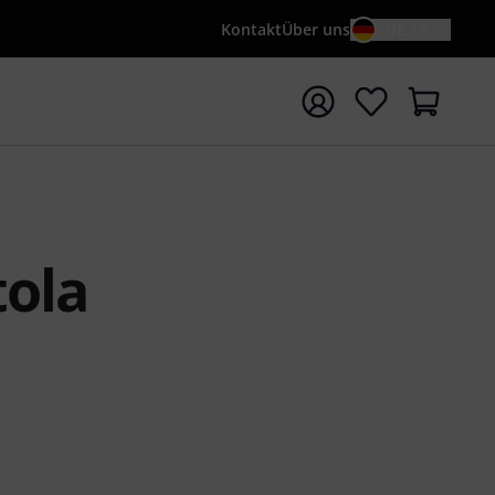
Kontakt
Über uns
DE / €
e mit Suchwort {searchTerm} starten
tola