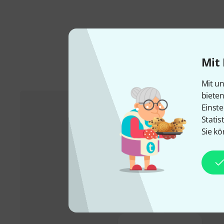
Mit 
Mit un
biete
Einste
Statis
Kundenservice
Sie kö