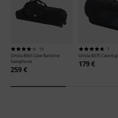
18
7
Ortola
8065 Case Baritone
Ortola
8075 Case Eu
Saxophone
179 €
259 €