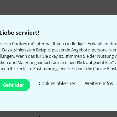
Liebe serviert!
So erreichen Sie uns
seren Cookies möchten wir Ihnen ein fluffiges Einkaufserlebn
n. Dazu zählen zum Beispiel passende Angebote, personalisie
llungen. Wenn das für Sie okay ist, stimmen Sie der Nutzung 
Unser Thomann Team Kundenservice steht
tiken und Marketing einfach durch einen Klick auf „Geht klar“ z
Kauf zur Seite.
nnen Ihre erteilte Zustimmung jederzeit über die Cookie-Einst
Kundennummer bereithalten
Cookies ablehnen
Weitere Infos
Geht klar
Öffnungszeiten