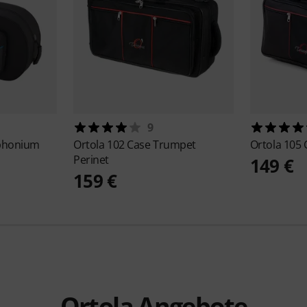
9
phonium
Ortola
102 Case Trumpet
Ortola
105 
Perinet
149 €
159 €
Ortola Angebote