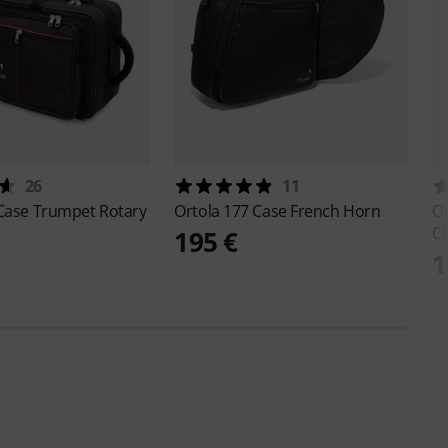
26
11
Case Trumpet Rotary
Ortola
177 Case French Horn
O
Cl
195 €
1