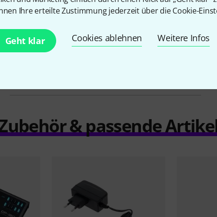
nnen Ihre erteilte Zustimmung jederzeit über die Cookie-Einst
Expression Pedal
Ja
Kopfhöreranschluss
Ja
Cookies ablehnen
Weitere Infos
Geht klar
Line Out
Ja
Inkl. Netzteil
Ja
Zubehör & passende Artike