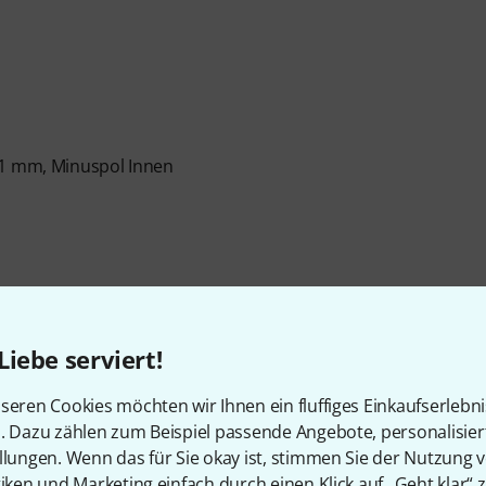
,1 mm, Minuspol Innen
Artikelnummer
555563
Liebe serviert!
seren Cookies möchten wir Ihnen ein fluffiges Einkaufserlebn
Bauweise
Floorboard
n. Dazu zählen zum Beispiel passende Angebote, personalisie
llungen. Wenn das für Sie okay ist, stimmen Sie der Nutzung 
Drumcomputer
Ja
tiken und Marketing einfach durch einen Klick auf „Geht klar“ z