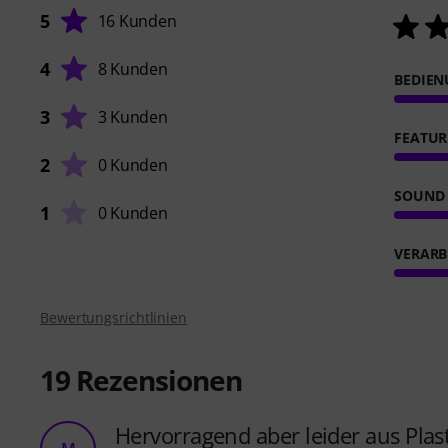
5
16 Kunden
4
8 Kunden
BEDIE
3
3 Kunden
FEATUR
2
0 Kunden
SOUND
1
0 Kunden
VERARB
Bewertungsrichtlinien
19
Rezensionen
Hervorragend aber leider aus Plas