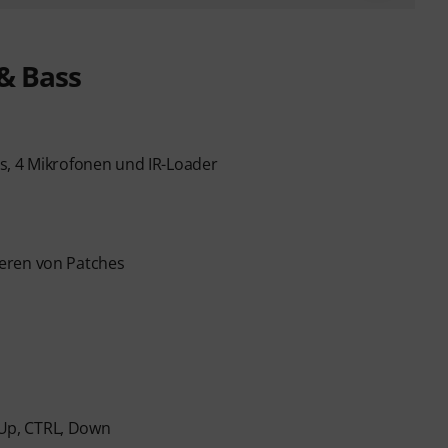
 & Bass
s, 4 Mikrofonen und IR-Loader
eren von Patches
, Up, CTRL, Down