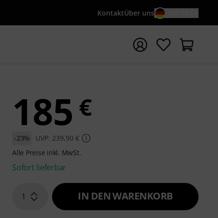
Kontakt
Über uns
DE / €
e mit Suchwort {searchTerm} starten
185
€
-23%
UVP: 239,90 €
Alle Preise inkl. MwSt.
Sofort lieferbar
IN DEN WARENKORB
1