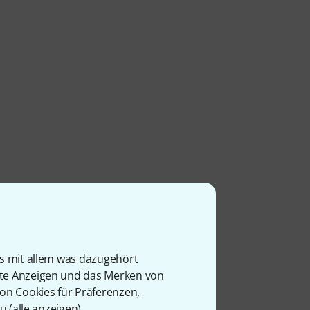
is mit allem was dazugehört
rte Anzeigen und das Merken von
von Cookies für Präferenzen,
u (
alle anzeigen
).