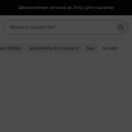
kostenfreier Versand ab 29 €
3 Jahre Garantie
Such
ass-Effekte
Multieffekte für E-Gitarre
Nux
MG-400
ewertungen