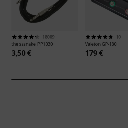
18009
10
the sssnake
IPP1030
Valeton
GP-180
3,50 €
179 €