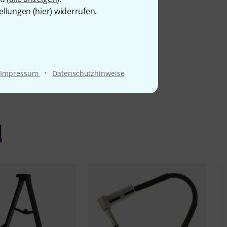
ellungen (
hier
) widerrufen.
·
Impressum
Datenschutzhinweise
l