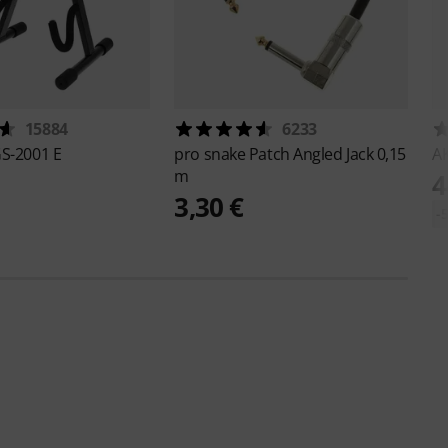
15884
6233
S-2001 E
pro snake
Patch Angled Jack 0,15
A
m
4
3,30 €
-