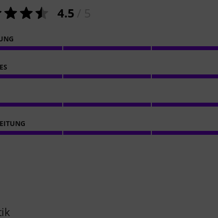
4.5
/ 5
NUNG
ES
EITUNG
tik