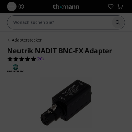
Suche 
Adapterstecker
Neutrik NADIT BNC-FX Adapter
4.8 von 5 Sternen aus 26 Kundenbewertungen
(
26
)