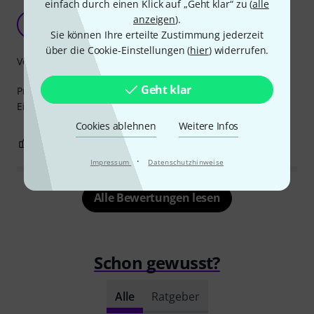
einfach durch einen Klick auf „Geht klar“ zu (
alle
Gutes, professionelles Produkt
anzeigen
).
G
Gerhard795 05.04.2010
Sie können Ihre erteilte Zustimmung jederzeit
über die Cookie-Einstellungen (
hier
) widerrufen.
Verarbeitung
Geht klar
Problemlos beim Einbau, sogar bei Geräten mit geringen
Einbauhöhen (1 HE); Ist dafür aber auch etwas teuer.
Cookies ablehnen
Weitere Infos
0
0
BEWERTUNG MELDEN
·
Impressum
Datenschutzhinweise
Alle Bewertungen lesen
Schon gewusst?
Alle
Ratgeber