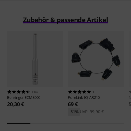
Zubehör & passende Artikel
1169
1
Behringer
ECM8000
PureLink
IQ-AR210
N
20,30 €
69 €
-31%
UVP: 99,90 €