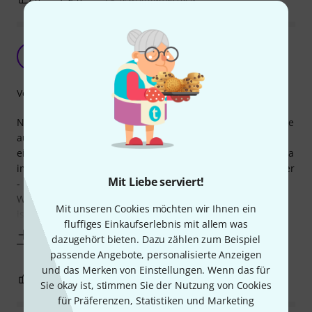
Neutrik von Innen
EL
Ernst L. 01.10.2013
Verarbeitung
Nachdem dieser Adapter bei mir kurz nach Inbetriebnahme
ausfiel dachte ich mir: "Naja, auch bei Neutrik darf einmal
ein Montagsstück dabei sein, die Qualität und Solidität ist ja
immer auf höchstem Niveau". Dann öffnete ich den Adapter
Mit Liebe serviert!
- konnte die offene Lötstelle leicht reparieren - allerdings:
Was da an Filigrandraht verarbeitet ist - enttäuschend. Es
Mit unseren Cookies möchten wir Ihnen ein
ist kein
fluffiges Einkaufserlebnis mit allem was
Mehr anzeigen
dazugehört bieten. Dazu zählen zum Beispiel
passende Angebote, personalisierte Anzeigen
und das Merken von Einstellungen. Wenn das für
0
2
BEWERTUNG MELDEN
Sie okay ist, stimmen Sie der Nutzung von Cookies
für Präferenzen, Statistiken und Marketing