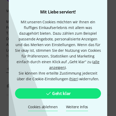
Verarbeitung
Mit Liebe serviert!
Mich hat es schon länger genervt, daß mein kleines
Mit unseren Cookies möchten wir Ihnen ein
Funkrack, bestehend aus 2 Shure Handsendern und 2
fluffiges Einkaufserlebnis mit allem was
T.bone Headset (1,8 GHz) "hinten rum" immer ein elendes
dazugehört bieten. Dazu zählen zum Beispiel
Durcheinander war.
passende Angebote, personalisierte Anzeigen
Also: eine 1HE Rackblende für vorne - klar- , und dann die
und das Merken von Einstellungen. Wenn das für
Lötbuchsen/stecker... nää.. nichts gegen löten, aber dann
Sie okay ist, stimmen Sie der Nutzung von Cookies
haste wieder blanke Kontakte... auch blöd.
für Präferenzen, Statistiken und Marketing
Dann bin ich auf diese
einfach durch einen Klick auf „Geht klar“ zu (
alle
anzeigen
).
Mehr anzeigen
Sie können Ihre erteilte Zustimmung jederzeit
über die Cookie-Einstellungen (
hier
) widerrufen.
0
0
BEWERTUNG MELDEN
Geht klar
Alle Bewertungen lesen
Cookies ablehnen
Weitere Infos