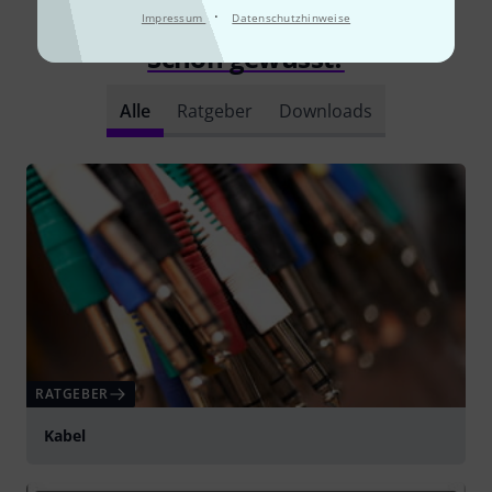
·
Impressum
Datenschutzhinweise
Schon gewusst?
Alle
Ratgeber
Downloads
RATGEBER
Kabel