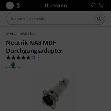
Suche 
Adapterstecker
Neutrik NA3 MDF
Durchgangsadapter
4.9 von 5 Sternen aus 734 Kundenbewertungen
(
734
)