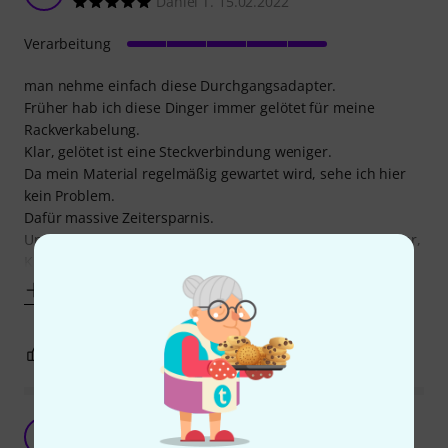
Daniel T. 15.02.2022
Verarbeitung
man nehme einfach diese Durchgangsadapter.
Früher hab ich diese Dinger immer gelötet für meine
Rackverkabelung.
Klar, gelötet ist eine Steckverbindung weniger.
Da mein Material regelmäßig gewartet wird, sehe ich hier
kein Problem.
Dafür massive Zeitersparnis.
Und mittlerweile kommen bei mir nur noch Neutrik-Stecker,
Kupplungen, Adapter, etc. zum
Mehr anzeigen
0
0
BEWERTUNG MELDEN
praktische Helfer in Funkrack
F
Frank307 30.12.2015