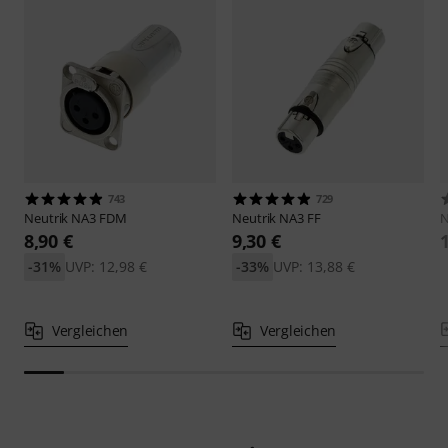
743
729
Neutrik
NA3 FDM
Neutrik
NA3 FF
N
8,90 €
9,30 €
-31%
UVP: 12,98 €
-33%
UVP: 13,88 €
Vergleichen
Vergleichen