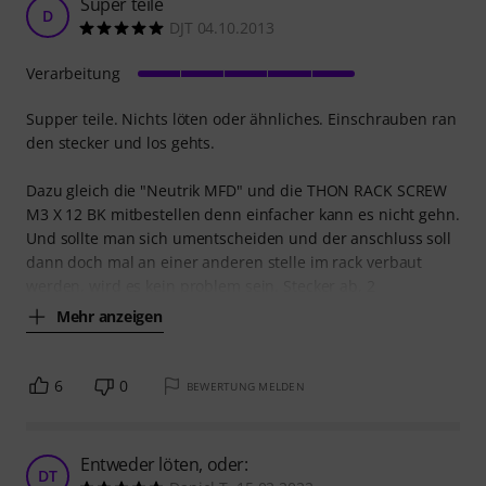
Super teile
D
DJT 04.10.2013
Verarbeitung
Supper teile. Nichts löten oder ähnliches. Einschrauben ran
den stecker und los gehts.
Dazu gleich die "Neutrik MFD" und die THON RACK SCREW
M3 X 12 BK mitbestellen denn einfacher kann es nicht gehn.
Und sollte man sich umentscheiden und der anschluss soll
dann doch mal an einer anderen stelle im rack verbaut
werden, wird es kein problem sein. Stecker ab, 2
Mehr anzeigen
6
0
BEWERTUNG MELDEN
Entweder löten, oder:
DT