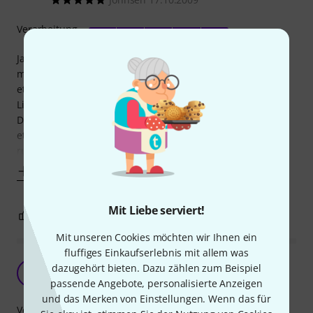
Verarbeitung
Ja - was soll ich sagen - manchmal muss man einfach auch
mal etwas exzenrisch sein und seine Bandkollegen mit
etwas "besonderem" überraschen. Kennt bestimmt jeder:
Liveauftritt, Soundcheck, alles gepegelt - einen
Drummerfreundlichen Mischer vorausgesetzt auch mit
etwas Hall auf der Snare und den Toms, ( Herrlich ;-), dann
runter von der Bühne und jemanden aus der Band
Mehr anzeigen
Mit Liebe serviert!
0
0
BEWERTUNG MELDEN
Mit unseren Cookies möchten wir Ihnen ein
fluffiges Einkaufserlebnis mit allem was
Helferlein für den Drummer
dazugehört bieten. Dazu zählen zum Beispiel
RM
Roland Maschke 04.11.2021
passende Angebote, personalisierte Anzeigen
und das Merken von Einstellungen. Wenn das für
Verarbeitung