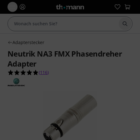
Suche 
Adapterstecker
Neutrik NA3 FMX Phasendreher
Adapter
4.9 von 5 Sternen aus 116 Kundenbewertungen
(
116
)