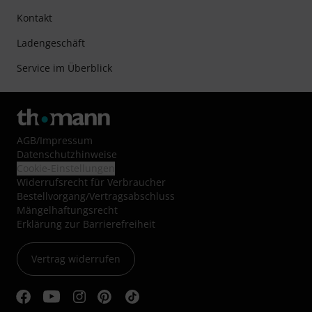
Kontakt
Ladengeschäft
Service im Überblick
AGB
/
Impressum
Datenschutzhinweise
Cookie-Einstellungen
Widerrufsrecht für Verbraucher
Bestellvorgang/Vertragsabschluss
Mängelhaftungsrecht
Erklärung zur Barrierefreiheit
Vertrag widerrufen