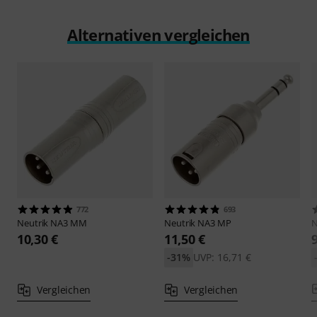
Alternativen vergleichen
772
693
Neutrik
NA3 MM
Neutrik
NA3 MP
N
10,30 €
11,50 €
-31%
UVP: 16,71 €
Vergleichen
Vergleichen