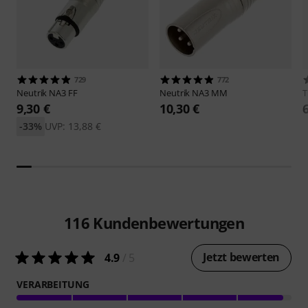
729
772
Neutrik
NA3 FF
Neutrik
NA3 MM
9,30 €
10,30 €
-33%
UVP: 13,88 €
116
Kundenbewertungen
Jetzt bewerten
4.9
/ 5
VERARBEITUNG