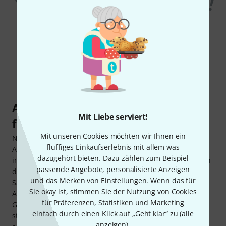
Anmelden und durchstarten: So
Mit Liebe serviert!
funktioniert´s!
Mit unseren Cookies möchten wir Ihnen ein
Nach Kaufabschluss über den Thomann-Shop wird der
fluffiges Einkaufserlebnis mit allem was
Aktivierungscode zur Registrierung auf music2me.com
dazugehört bieten. Dazu zählen zum Beispiel
innerhalb kurzer Zeit via Mail zugesendet. Mit diesem kann
passende Angebote, personalisierte Anzeigen
die Mitgliedschaft in wenigen Schritten aktiviert werden.
und das Merken von Einstellungen. Wenn das für
Sämtliche Lerninhalte stehen unmittelbar nach der
Sie okay ist, stimmen Sie der Nutzung von Cookies
Aktivierung zur Verfügung, sodass direkt mit dem
für Präferenzen, Statistiken und Marketing
Gitarrenkurs begonnen werden kann. Die Mitgliedschaft
einfach durch einen Klick auf „Geht klar“ zu (
alle
startet mit der Registrierung auf music2me.com und endet
anzeigen
).