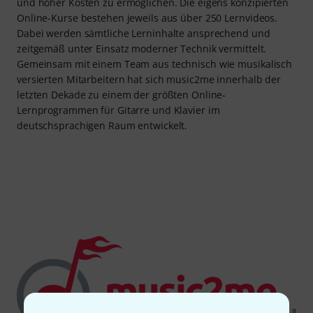
und hoher Kosten zu ermöglichen. Die eigens konzipierten
Online-Kurse bestehen jeweils aus über 250 Lernvideos.
Dabei werden sämtliche Lerninhalte ansprechend und
zeitgemäß unter Einsatz moderner Technik vermittelt.
Gemeinsam mit einem Team aus technisch wie musikalisch
versierten Mitarbeitern hat sich music2me innerhalb der
letzten Dekade zu einem der größten Online-
Lernprogrammen für Gitarre und Klavier im
deutschsprachigen Raum entwickelt.