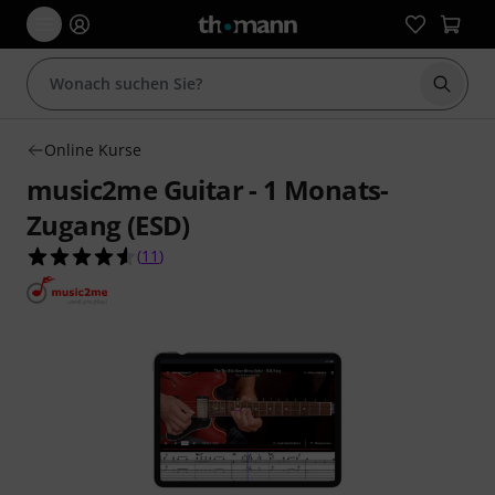
Suche 
Online Kurse
music2me Guitar - 1 Monats-
Zugang (ESD)
4.5 von 5 Sternen aus 11 Kundenbewertungen
(
11
)