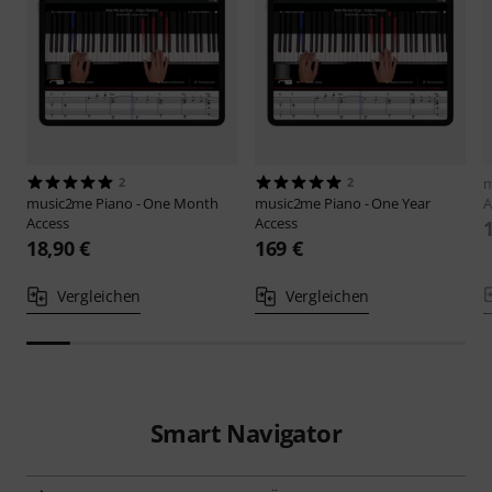
2
2
m
music2me
Piano - One Month
music2me
Piano - One Year
A
Access
Access
18,90 €
169 €
Vergleichen
Vergleichen
Smart Navigator