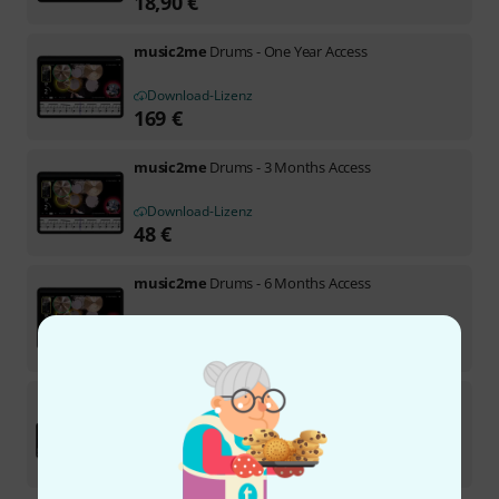
18,90
€
music2me
Drums - One Year Access
Download-Lizenz
169
€
music2me
Drums - 3 Months Access
Download-Lizenz
48
€
music2me
Drums - 6 Months Access
Download-Lizenz
95
€
music2me
Plus - One Month Access
Download-Lizenz
27,90
€