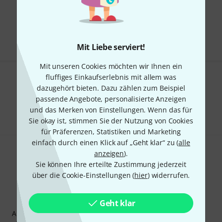
Kostenloser Versand ab 29 €
Alle Preise inkl. MwSt.
Mit Liebe serviert!
Mit unseren Cookies möchten wir Ihnen ein
fluffiges Einkaufserlebnis mit allem was
Gefällt Ihnen, was Sie sehen?
dazugehört bieten. Dazu zählen zum Beispiel
passende Angebote, personalisierte Anzeigen
Teilen
Hilfe & Feedback
und das Merken von Einstellungen. Wenn das für
Sie okay ist, stimmen Sie der Nutzung von Cookies
für Präferenzen, Statistiken und Marketing
einfach durch einen Klick auf „Geht klar“ zu (
alle
anzeigen
).
Sie können Ihre erteilte Zustimmung jederzeit
über die Cookie-Einstellungen (
hier
) widerrufen.
Thomann Newsletter
Geht klar
Abonniere den Thomann Newsletter und gewinne mit