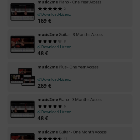
music2me
Piano - One Year Access
2
Download-Lizenz
169
€
music2me
Guitar - 3 Months Access
8
Download-Lizenz
48
€
music2me
Plus - One Year Access
Download-Lizenz
269
€
music2me
Piano - 3 Months Access
6
Download-Lizenz
48
€
music2me
Guitar - One Month Access
11