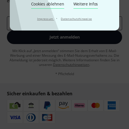
etwas Glück einen von
50 Gutscheinen
über jeweils
50€
!
Cookies ablehnen
Weitere Infos
Inspirierende Beiträge
Deals
Thomann Insights
·
Impressum
Datenschutzhinweise
E-Mail-Adresse
*
Jetzt anmelden
Mit Klick auf „Jetzt anmelden“ stimmen Sie dem Erhalt von E-Mail-
Werbung und einer Messung des E-Mail-Nutzungsverhaltens zu. Die
Abmeldung ist jederzeit möglich. Weitere Informationen finden Sie in
unseren
Datenschutzhinweisen
.
* Pflichtfeld
Sicher einkaufen & bezahlen