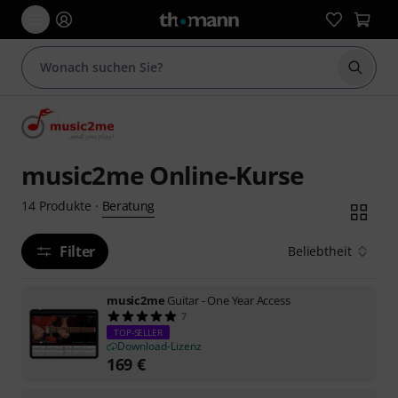
Suche 
music2me Online-Kurse
Beratung
14
Produkte
·
Filter
Beliebtheit
music2me
Guitar - One Year Access
7
TOP-SELLER
Download-Lizenz
169
€