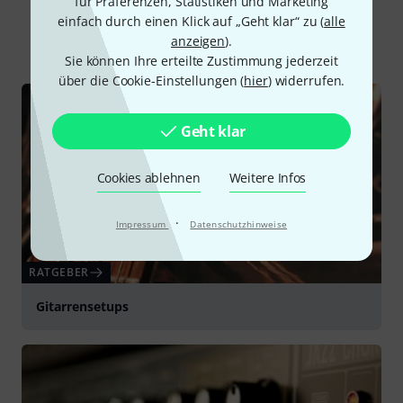
für Präferenzen, Statistiken und Marketing
einfach durch einen Klick auf „Geht klar“ zu (
alle
Alle
Ratgeber
anzeigen
).
Sie können Ihre erteilte Zustimmung jederzeit
über die Cookie-Einstellungen (
hier
) widerrufen.
Geht klar
Cookies ablehnen
Weitere Infos
·
Impressum
Datenschutzhinweise
RATGEBER
Gitarrensetups