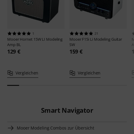
1
21
Mooer
Hornet 15W LI Modeling
Mooer
F15i Li Modeling Guitar
Amp BL
SW
A
129 €
159 €
Vergleichen
Vergleichen
Smart Navigator
Mooer Modeling Combos zur Übersicht