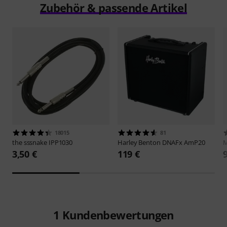
Zubehör & passende Artikel
18015
81
the sssnake
IPP1030
Harley Benton
DNAFx AmP20
M
3,50 €
119 €
1
Kundenbewertungen