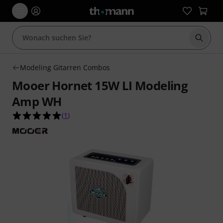
Suche 
Modeling Gitarren Combos
Mooer Hornet 15W LI Modeling
Amp WH
5.0 von 5 Sternen aus 1 Kundenbewertungen
(
1
)