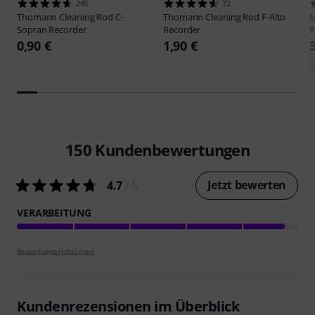
245
72
Thomann
Cleaning Rod C-
Thomann
Cleaning Rod F-Alto
M
Sopran Recorder
Recorder
R
0,90 €
1,90 €
150
Kundenbewertungen
Jetzt bewerten
4.7
/ 5
VERARBEITUNG
Bewertungsrichtlinien
Kundenrezensionen im Überblick