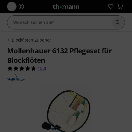
Suche 
Blockflöten Zubehör
Mollenhauer 6132 Pflegeset für
Blockflöten
4.7 von 5 Sternen aus 150 Kundenbewertungen
(
150
)