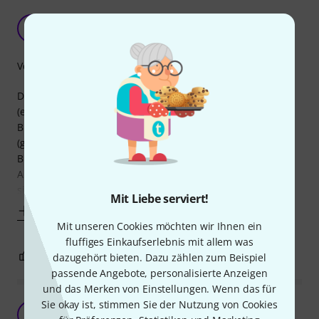
Mollenhauer Pflegeset
F
Felix424 22.12.2009
Verarbeitung
Das Mollenhauer Pflegeset enthält zwei Wischerstangen
(eine aus Bambus, eine aus Kunststoff mit Wischer), eine
Bürste, einen kleinen Pinsel, ein Fläschchen Antikondens
(gegen Heiserkeit), Zapfenfett und ein Fläschchen
Blockflötenöl. Außerdem liegt eine Anleitung bei. Die
Abbildung, auf der zwei schwarze Ölfläschchen zu sehen
sind, weicht also vom Inhalt ab. Allerdings
Mit Liebe serviert!
Mehr anzeigen
Mit unseren Cookies möchten wir Ihnen ein
fluffiges Einkaufserlebnis mit allem was
4
1
dazugehört bieten. Dazu zählen zum Beispiel
BEWERTUNG MELDEN
passende Angebote, personalisierte Anzeigen
und das Merken von Einstellungen. Wenn das für
Sie okay ist, stimmen Sie der Nutzung von Cookies
Alles drin was man braucht
N