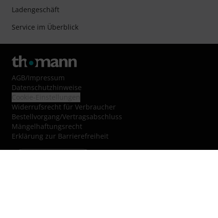
Ladengeschäft
Service im Überblick
AGB
/
Impressum
Datenschutzhinweise
Cookie-Einstellungen
Widerrufsrecht für Verbraucher
Bestellvorgang/Vertragsabschluss
Mängelhaftungsrecht
Erklärung zur Barrierefreiheit
Vertrag widerrufen
Über uns
Jobs & Karriere