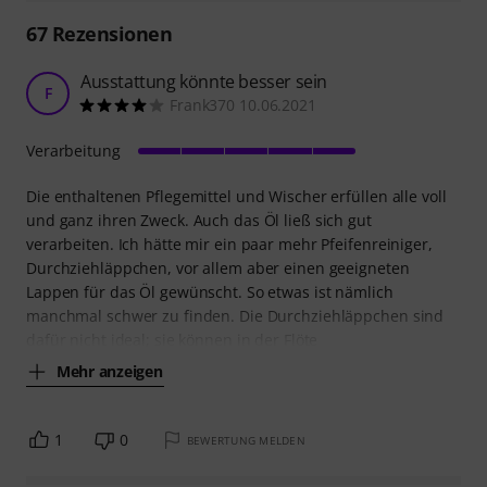
67
Rezensionen
Ausstattung könnte besser sein
F
Frank370 10.06.2021
Verarbeitung
Die enthaltenen Pflegemittel und Wischer erfüllen alle voll
und ganz ihren Zweck. Auch das Öl ließ sich gut
verarbeiten. Ich hätte mir ein paar mehr Pfeifenreiniger,
Durchziehläppchen, vor allem aber einen geeigneten
Lappen für das Öl gewünscht. So etwas ist nämlich
manchmal schwer zu finden. Die Durchziehläppchen sind
dafür nicht ideal; sie können in der Flöte
Mehr anzeigen
1
0
BEWERTUNG MELDEN