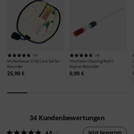
150
245
Mollenhauer
6132 Care Set for
Thomann
Cleaning Rod C-
Recorder
Sopran Recorder
S
25,90 €
0,90 €
34
Kundenbewertungen
Jetzt bewerten
4.8
/ 5