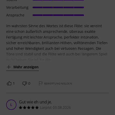
Verarbeitung
Ansprache
im wahrsten Sinne des Wortes ist diese Flöte: sie vereint
eine schon äußerlich ansprechende, überaus exakte
Fertigung mit leichter Ansprache, perfekter Intonation,
sicher erreichbaren, brillianten Höhen, volltönenden Tiefen
und hoher Wendigkeit auch bei virtuosen Passagen. Die
Töne sind stabil und die Flöte wird auch bei längerem Spiel
nicht heiser. Sie ist für die
Mehr anzeigen
1
0
BEWERTUNG MELDEN
Gut wie eh und je.
L
Larpist 03.08.2026