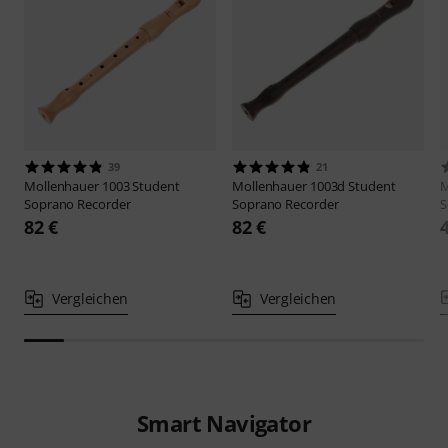
39
21
Mollenhauer
1003 Student
Mollenhauer
1003d Student
M
Soprano Recorder
Soprano Recorder
S
82 €
82 €
Vergleichen
Vergleichen
Smart Navigator