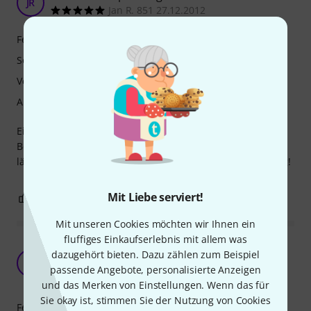
JR
Jan R. 851 27.12.2012
Features
Sound
Verarbeitung
Ansprache
Ein sehr ausgewogener und natürlicher Klang und gute
Bespielbarkeit haben mir sofort gefallen. AUch nach
längerem spielen spricht die Flöte gut an. Kaufempfehlung!
Mit Liebe serviert!
1
0
BEWERTUNG MELDEN
Mit unseren Cookies möchten wir Ihnen ein
fluffiges Einkaufserlebnis mit allem was
Solides Instrument für Anfänger und
dazugehört bieten. Dazu zählen zum Beispiel
Fortgeschrittene
C
passende Angebote, personalisierte Anzeigen
Christoph177 12.10.2010
und das Merken von Einstellungen. Wenn das für
Sie okay ist, stimmen Sie der Nutzung von Cookies
Features