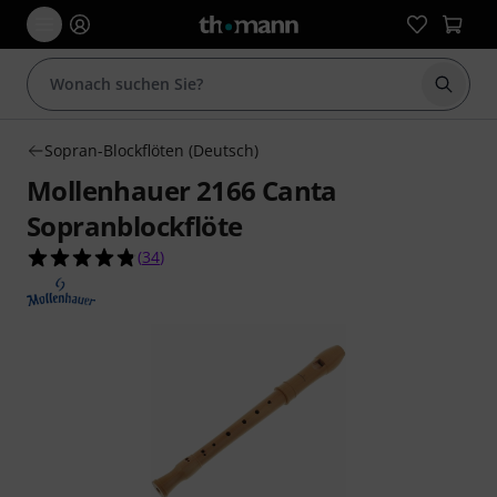
Suche 
Sopran-Blockflöten (Deutsch)
Mollenhauer 2166 Canta
Sopranblockflöte
4.8 von 5 Sternen aus 34 Kundenbewertungen
(
34
)