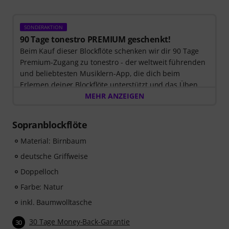
SONDERAKTION
90 Tage tonestro PREMIUM geschenkt!
Beim Kauf dieser Blockflöte schenken wir dir 90 Tage
Premium-Zugang zu tonestro - der weltweit führenden
und beliebtesten Musiklern-App, die dich beim
Erlernen deiner Blockflöte unterstützt und das Üben
zum Vergnügen wird. Entdecke die Welt der Musik mit
MEHR ANZEIGEN
60 interaktiven Schritt-für-Schritt-Lektionen
, über
400
Songs mit hochwertiger Begleitmusik
, und mehr als
Sopranblockflöte
270 zielgerichteten Übungen
.
Das interaktive Live-Feedback von tonestro hört dir
Material: Birnbaum
beim Spielen zu, analysiert jeden gespielten Ton und
deutsche Griffweise
gibt dir unmittelbar Rückmeldung zur Tonhöhe und
Doppelloch
Rhythmus. Ergreife jetzt die Chance, deiner
Blockflötenfähigkeiten flexibel, effektiv und mit Freude
Farbe: Natur
zu entwickeln – zu jeder Zeit, an jedem Ort. Keine
inkl. Baumwolltasche
automatische Verlängerung!
30 Tage Money-Back-Garantie
30