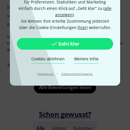
für Präferenzen, Statistiken und Marketing
Sound
einfach durch einen Klick auf „Geht klar“ zu (
alle
anzeigen
).
Verarbeitung
Sie können Ihre erteilte Zustimmung jederzeit
Ansprache
über die Cookie-Einstellungen (
hier
) widerrufen.
Ich bin sehr zufrieden mit der Blockflöte. Leider wurde sie
trotz regelgerechtem Einspielen heiser. Das Problem konnte
Geht klar
aber durch Antikondens gelöst werden.
Cookies ablehnen
Weitere Infos
2
0
BEWERTUNG MELDEN
·
Impressum
Datenschutzhinweise
Alle Bewertungen lesen
Schon gewusst?
Alle
Videos
Ratgeber