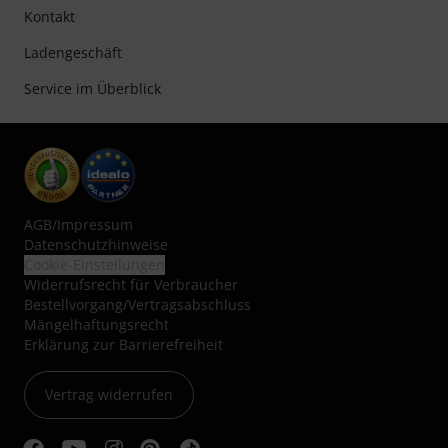
Kontakt
Ladengeschäft
Service im Überblick
AGB
/
Impressum
Datenschutzhinweise
Cookie-Einstellungen
Widerrufsrecht für Verbraucher
Bestellvorgang/Vertragsabschluss
Mängelhaftungsrecht
Erklärung zur Barrierefreiheit
Vertrag widerrufen