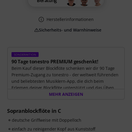
Beratung
Herstellerinformationen
Sicherheits- und Warnhinweise
SONDERAKTION
90 Tage tonestro PREMIUM geschenkt!
Beim Kauf dieser Blockflöte schenken wir dir 90 Tage
Premium-Zugang zu tonestro - der weltweit führenden
und beliebtesten Musiklern-App, die dich beim
Erlernen deiner Blockflöte unterstützt und das Üben
zum Vergnügen wird. Entdecke die Welt der Musik mit
MEHR ANZEIGEN
60 interaktiven Schritt-für-Schritt-Lektionen
, über
400
Songs mit hochwertiger Begleitmusik
, und mehr als
Sopranblockflöte in C
270 zielgerichteten Übungen
.
Das interaktive Live-Feedback von tonestro hört dir
deutsche Griffweise mit Doppelloch
beim Spielen zu, analysiert jeden gespielten Ton und
einfach zu reinigender Kopf aus Kunststoff