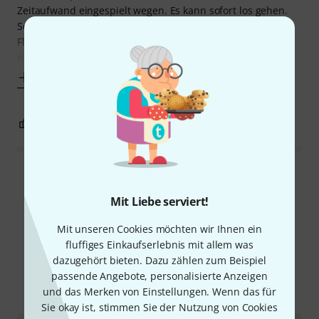
Zeitaufwand eingespielt wegen. Es kann sofort los gehen.
Sehr angenehm ist auch die Verbindung der zwei
Flötenteile, weil kein Kork vorhanden ist, sondern zwei fest
eingesetzte Gummiringe, die
Mehr anzeigen
0
0
BEWERTUNG MELDEN
Alle Bewertungen lesen
Mit Liebe serviert!
Mit unseren Cookies möchten wir Ihnen ein
Schon gewusst?
fluffiges Einkaufserlebnis mit allem was
dazugehört bieten. Dazu zählen zum Beispiel
passende Angebote, personalisierte Anzeigen
Alle
Ratgeber
Downloads
und das Merken von Einstellungen. Wenn das für
Sie okay ist, stimmen Sie der Nutzung von Cookies