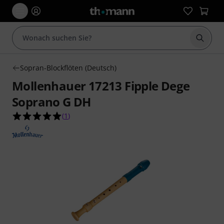
Suche 
Sopran-Blockflöten (Deutsch)
Mollenhauer 17213 Fipple Dege
Soprano G DH
5.0 von 5 Sternen aus 1 Kundenbewertungen
(
1
)