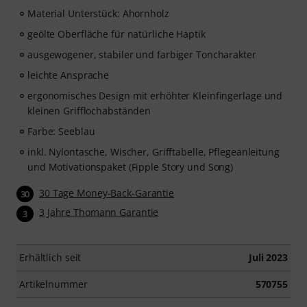
gibt dir unmittelbar Rückmeldung zur Tonhöhe und
Material Unterstück: Ahornholz
Rhythmus. Ergreife jetzt die Chance, deiner
Blockflötenfähigkeiten flexibel, effektiv und mit Freude
geölte Oberfläche für natürliche Haptik
zu entwickeln – zu jeder Zeit, an jedem Ort. Keine
ausgewogener, stabiler und farbiger Toncharakter
automatische Verlängerung!
leichte Ansprache
ergonomisches Design mit erhöhter Kleinfingerlage und
kleinen Grifflochabständen
Farbe: Seeblau
inkl. Nylontasche, Wischer, Grifftabelle, Pflegeanleitung
und Motivationspaket (Fipple Story und Song)
30 Tage Money-Back-Garantie
30
3 Jahre Thomann Garantie
3
Erhältlich seit
Juli 2023
Artikelnummer
570755