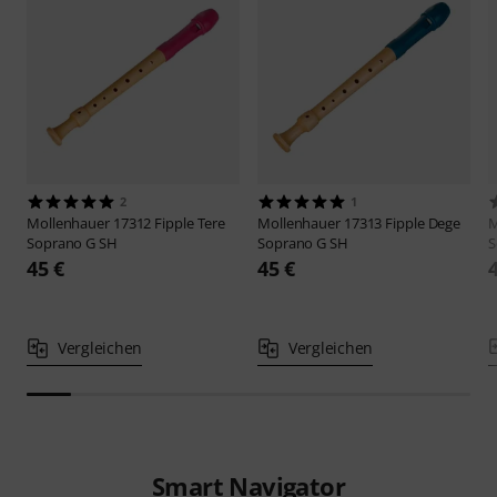
2
1
Mollenhauer
17312 Fipple Tere
Mollenhauer
17313 Fipple Dege
M
Soprano G SH
Soprano G SH
S
45 €
45 €
Vergleichen
Vergleichen
Smart Navigator