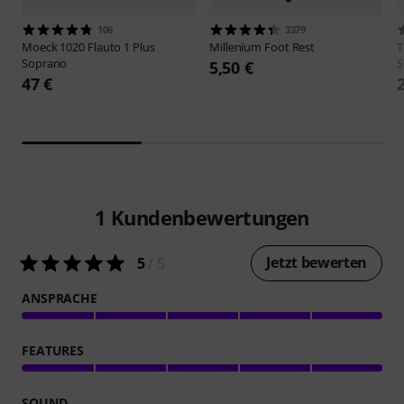
106
3379
Moeck
1020 Flauto 1 Plus
Millenium
Foot Rest
Soprano
S
5,50 €
47 €
1
Kundenbewertungen
Jetzt bewerten
5
/ 5
ANSPRACHE
FEATURES
SOUND