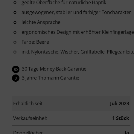
geölte Oberfläche für natürliche Haptik
ausgewogener, stabiler und farbiger Toncharakter
leichte Ansprache
ergonomisches Design mit erhöhter Kleinfingerlage
Farbe: Beere
inkl. Nylontasche, Wischer, Grifftabelle, Pflegeanle
30 Tage Money-Back-Garantie
30
3 Jahre Thomann Garantie
3
Erhältlich seit
Juli 2023
Verkaufseinheit
1 Stück
Doppellöcher
Ja