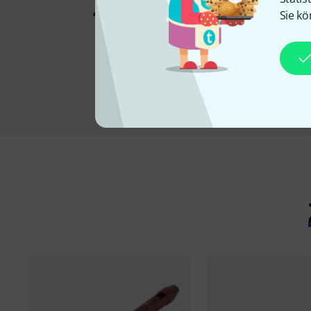
Dege Soprano
45 €
Sie kö
45 €