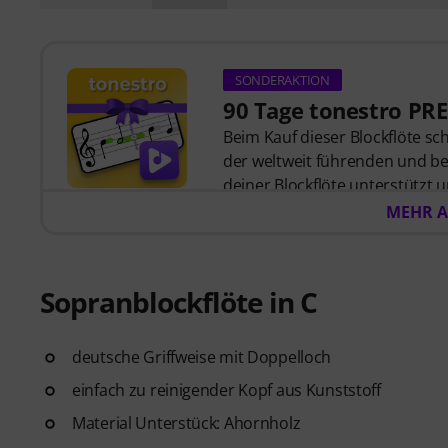
SONDERAKTION
90 Tage tonestro PR
Beim Kauf dieser Blockflöte s
der weltweit führenden und be
deiner Blockflöte unterstützt
der Musik mit
60 interaktiven
MEHR A
hochwertiger Begleitmusik
, 
Das interaktive Live-Feedback v
jeden gespielten Ton und gibt
Sopranblockflöte in C
Rhythmus. Ergreife jetzt die Cha
und mit Freude zu entwickeln –
Verlängerung!
deutsche Griffweise mit Doppelloch
einfach zu reinigender Kopf aus Kunststoff
Material Unterstück: Ahornholz