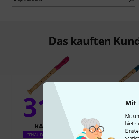
Das kauften Kund
31%
Mit 
12
Mit un
biete
KAUFTEN
KAUFTE
Einste
Mollenhauer 1731
GENAU DIESES PRODUKT
Statis