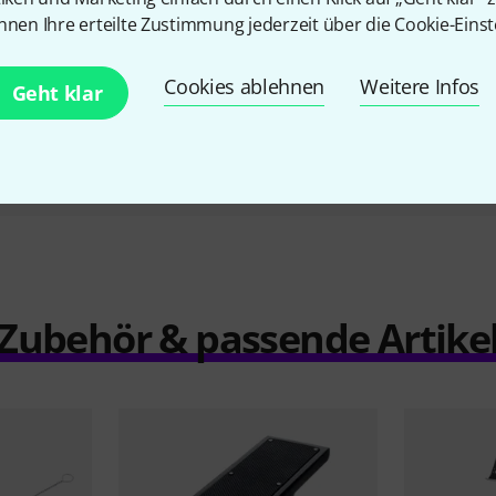
 G SH
Soprano G SH
nnen Ihre erteilte Zustimmung jederzeit über die Cookie-Einst
45 €
Cookies ablehnen
Weitere Infos
Geht klar
Vergleichen
Zubehör & passende Artike