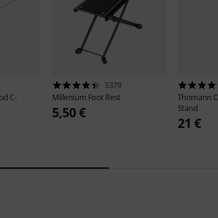
3379
od C-
Millenium
Foot Rest
Thomann
O
Stand
5,50 €
21 €