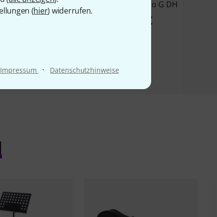
Soprano
Dege Soprano G DH
ellungen (
hier
) widerrufen.
47 €
45 €
·
Impressum
Datenschutzhinweise
l