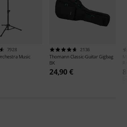
7928
2136
rchestra Music
Thomann
Classic-Guitar Gigbag
M
BK
R
24,90 €
8
-