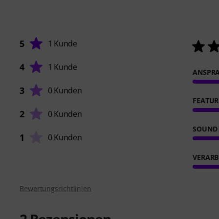
5
1 Kunde
4
1 Kunde
ANSPR
3
0 Kunden
FEATUR
2
0 Kunden
SOUND
1
0 Kunden
VERARB
Bewertungsrichtlinien
2
Rezensionen