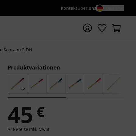
Kontakt
Über uns
DE / €
e mit Suchwort {searchTerm} starten
re Soprano G DH
Produktvariationen
45
€
Alle Preise inkl. MwSt.