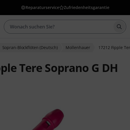
Reparaturservice
Zufriedenheitsgarantie
Such
Sopran-Blockflöten (Deutsch)
Mollenhauer
17212 Fipple Te
ple Tere Soprano G DH
wertungen