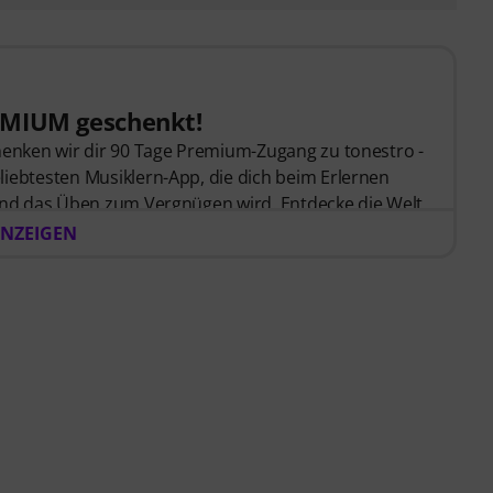
EMIUM geschenkt!
chenken wir dir 90 Tage Premium-Zugang zu tonestro -
liebtesten Musiklern-App, die dich beim Erlernen
 und das Üben zum Vergnügen wird. Entdecke die Welt
 Schritt-für-Schritt-Lektionen
, über
400 Songs mit
NZEIGEN
und mehr als
270 zielgerichteten Übungen
.
on tonestro hört dir beim Spielen zu, analysiert
 dir unmittelbar Rückmeldung zur Tonhöhe und
nce, deiner Blockflötenfähigkeiten flexibel, effektiv
 zu jeder Zeit, an jedem Ort. Keine automatische