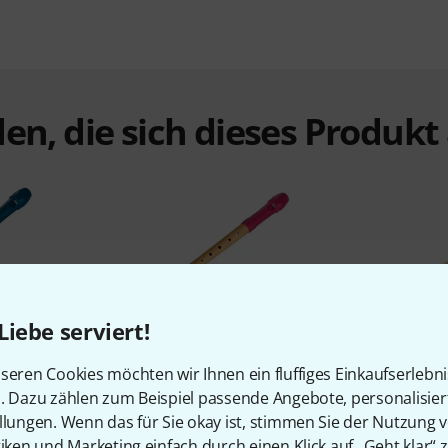
en, die sich dieses Produk
Liebe serviert!
%
9%
seren Cookies möchten wir Ihnen ein fluffiges Einkaufserlebn
n. Dazu zählen zum Beispiel passende Angebote, personalisie
N
KAUFTEN
llungen. Wenn das für Sie okay ist, stimmen Sie der Nutzung 
3 Fipple
Mollenhauer 17312 Fipple Tere
Moeck 1
tiken und Marketing einfach durch einen Klick auf „Geht klar“ z