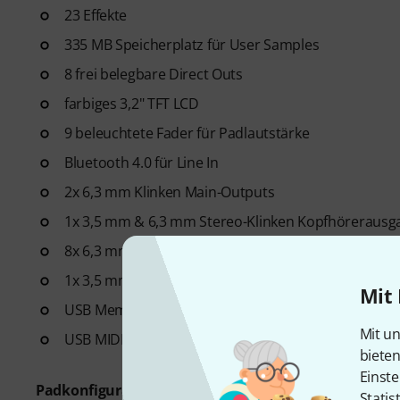
23 Effekte
335 MB Speicherplatz für User Samples
8 frei belegbare Direct Outs
farbiges 3,2" TFT LCD
9 beleuchtete Fader für Padlautstärke
Bluetooth 4.0 für Line In
2x 6,3 mm Klinken Main-Outputs
1x 3,5 mm & 6,3 mm Stereo-Klinken Kopfhörerausg
8x 6,3 mm Klinken Direct-Outputs
1x 3,5 mm Stereo-Klinken Line-Eingang
Mit 
USB Memory
Mit un
USB MIDI
biete
Einste
Padkonfiguration:
Statis