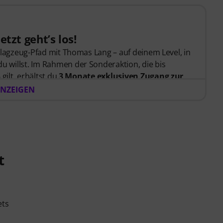
etzt geht’s los!
hlagzeug-Pfad mit Thomas Lang – auf deinem Level, in
willst. Im Rahmen der Sonderaktion, die bis
gilt, erhältst du
3 Monate exklusiven Zugang zur
völlig kostenlos! Der Freischaltcode zur App wird Dir
NZEIGEN
ickt.
t
ets