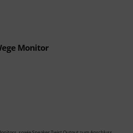
Wege Monitor
Monitors, sowie Speaker Twist Output zum Anschluss