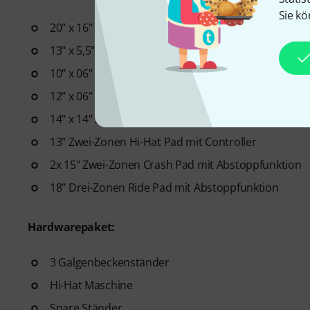
Sie kö
20" x 16" Bass Drum Pad
13" x 5,5" Zwei-Zonen Snare Pad
10" x 06" Zwei-Zonen Tom Pad
12" x 06" Zwei-Zonen Tom Pad
14" x 14" Zwei-Zonen Tom Pad
13" Zwei-Zonen Hi-Hat Pad mit Controller
2x 15" Zwei-Zonen Crash Pad mit Abstoppfunktion
18" Drei-Zonen Ride Pad mit Abstoppfunktion
Hardwarepaket:
3 Galgenbeckenständer
Hi-Hat Maschine
Snare Ständer