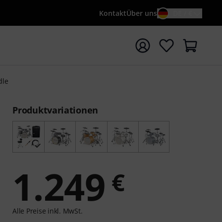
Kontakt
Über uns
DE / €
e mit Suchwort {searchTerm} starten
dle
Produktvariationen
1.249
€
Alle Preise inkl. MwSt.