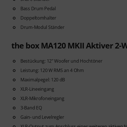
Bass Drum Pedal
Doppeltomhalter
Drum-Modul Ständer
the box MA120 MKII Aktiver 2-
Bestückung: 12" Woofer und Hochtöner
Leistung: 120 W RMS an 4 Ohm
Maximalpegel: 120 dB
XLR-Lineeingang
XLR-Mikrofoneingang
3-Band EQ
Gain- und Levelregler
XLR-Output zum Anschluss eines weiteren aktiven 