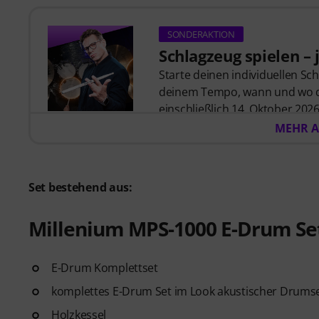
SONDERAKTION
Schlagzeug spielen – j
Starte deinen individuellen Sc
deinem Tempo, wann und wo du 
einschließlich 14. Oktober 2026 
MyGroove School of Drums
– 
MEHR A
automatisch per E-Mail zugesch
Set bestehend aus:
Millenium MPS-1000 E-Drum Se
E-Drum Komplettset
komplettes E-Drum Set im Look akustischer Drums
Holzkessel