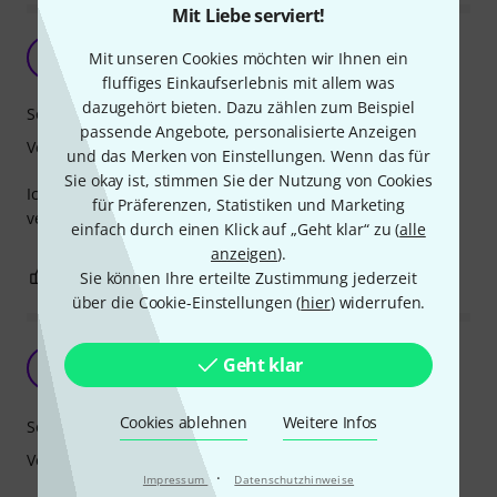
Mit Liebe serviert!
A
Arnidrummer 02.07.2023
Mit unseren Cookies möchten wir Ihnen ein
fluffiges Einkaufserlebnis mit allem was
dazugehört bieten. Dazu zählen zum Beispiel
Sound
passende Angebote, personalisierte Anzeigen
Verarbeitung
und das Merken von Einstellungen. Wenn das für
Sie okay ist, stimmen Sie der Nutzung von Cookies
Ich persönlich habe es für meine kleine Bassdrum
für Präferenzen, Statistiken und Marketing
verwendet. Sieht toll aus und klingt großartig.
einfach durch einen Klick auf „Geht klar“ zu (
alle
anzeigen
).
0
0
Sie können Ihre erteilte Zustimmung jederzeit
BEWERTUNG MELDEN
über die Cookie-Einstellungen (
hier
) widerrufen.
Value for money
Geht klar
DK
Double kickt besser 16.02.2025
Cookies ablehnen
Weitere Infos
Sound
Verarbeitung
·
Impressum
Datenschutzhinweise