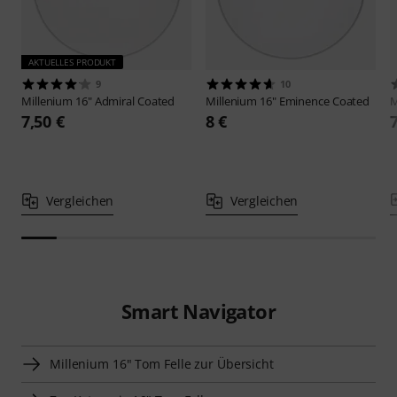
AKTUELLES PRODUKT
9
10
Millenium
16" Admiral Coated
Millenium
16" Eminence Coated
M
7,50 €
8 €
Vergleichen
Vergleichen
Smart Navigator
Millenium 16" Tom Felle zur Übersicht