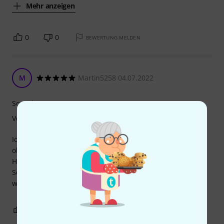
Mehr anzeigen
0
0
BEWERTUNG MELDEN
M
Martin5258 04.07.2022
Sound
Verarbeitung
Ich habe dieses Fell gewählt, weil ich herausfinden wollte,
ob sich der hohe Preisunterschied zu namhaften
Herstellern hörbar niederschlägt. Ich muss sagen, das der
Sound dieses Fells für mich ideal ist als Resonanzfell. Ich
werde das Fell wieder kaufen.
1
0
BEWERTUNG MELDEN