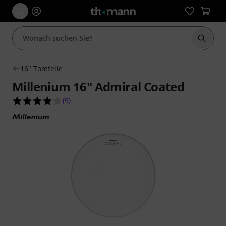
Suche 
16" Tomfelle
Millenium 16" Admiral Coated
4.1 von 5 Sternen aus 9 Kundenbewertungen
(
9
)