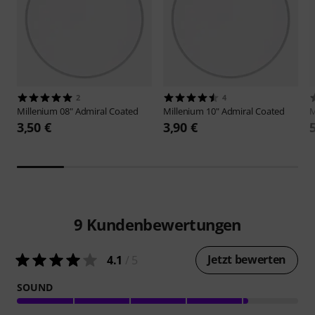
2
4
Millenium
08" Admiral Coated
Millenium
10" Admiral Coated
M
3,50 €
3,90 €
9
Kundenbewertungen
Jetzt bewerten
4.1
/ 5
SOUND