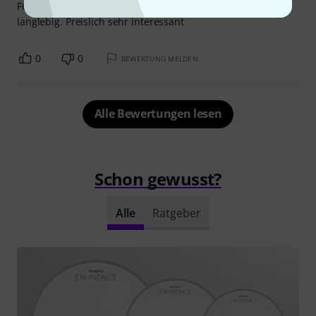
Für den Preis klanglich ganz OK. Beschichtung leider nicht
langlebig. Preislich sehr interessant
0
0
BEWERTUNG MELDEN
Alle Bewertungen lesen
Schon gewusst?
Alle
Ratgeber