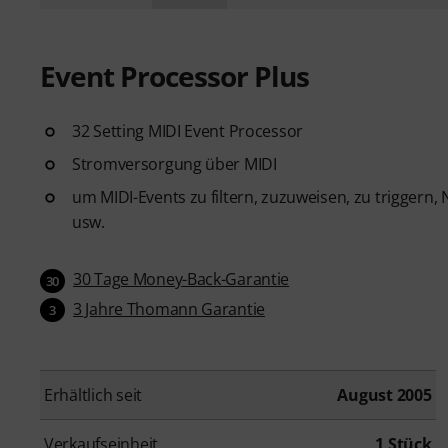
Event Processor Plus
32 Setting MIDI Event Processor
Stromversorgung über MIDI
um MIDI-Events zu filtern, zuzuweisen, zu triggern,
usw.
30 Tage Money-Back-Garantie
30
3 Jahre Thomann Garantie
3
Erhältlich seit
August 2005
Verkaufseinheit
1 Stück