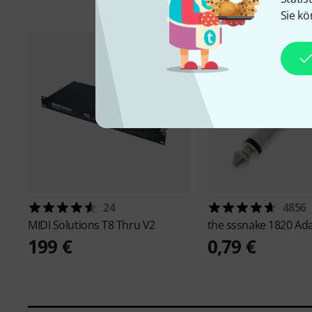
Sie kö
24
4856
MIDI Solutions
T8 Thru V2
the sssnake
1820 Ad
199 €
0,79 €