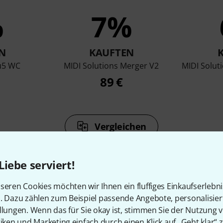
%
7%
N
KAUFTEN
u5 WC
MIDI Solutions Merger V2
MIDI Solut
89 €
Vergleichen
Liebe serviert!
seren Cookies möchten wir Ihnen ein fluffiges Einkaufserlebn
n. Dazu zählen zum Beispiel passende Angebote, personalisie
Zubehör & passende Artike
llungen. Wenn das für Sie okay ist, stimmen Sie der Nutzung 
tiken und Marketing einfach durch einen Klick auf „Geht klar“ z