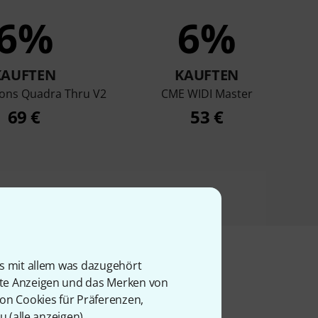
6%
6%
KAUFTEN
KAUFTEN
ions Quadra Thru V2
CME WIDI Master
69 €
53 €
is mit allem was dazugehört
rte Anzeigen und das Merken von
l
von Cookies für Präferenzen,
u (
alle anzeigen
).