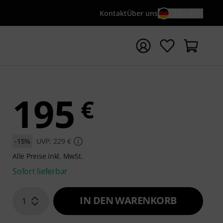
Kontakt
Über uns
DE / €
e mit Suchwort {searchTerm} starten
195
€
-15%
UVP: 229 €
Alle Preise inkl. MwSt.
Sofort lieferbar
IN DEN WARENKORB
1