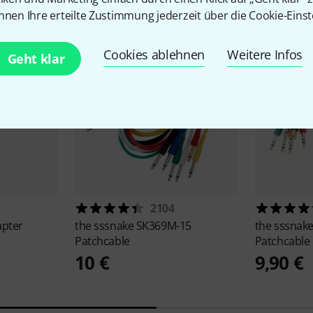
nnen Ihre erteilte Zustimmung jederzeit über die Cookie-Einst
Cookies ablehnen
Weitere Infos
Geht klar
2104
apter
the sssnake
SK369M-15
the sssnak
Patchcable
Patchcable
10 €
9,90 €