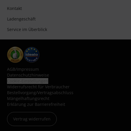
Kontakt
Ladengeschäft
Service im Überblick
AGB
/
Impressum
Datenschutzhinweise
Cookie-Einstellungen
Widerrufsrecht für Verbraucher
Bestellvorgang/Vertragsabschluss
Mängelhaftungsrecht
Erklärung zur Barrierefreiheit
Vertrag widerrufen