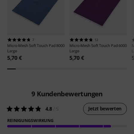
7
12
Micro-Mesh
Soft Touch Pad 8000
Micro-Mesh
Soft Touch Pad 6000
M
Large
Large
L
5,70 €
5,70 €
9
Kundenbewertungen
Jetzt bewerten
4.8
/ 5
REINIGUNGSWIRKUNG