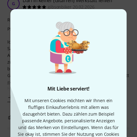
Darf in keiner (Gitarren) Werkstatt fehlen
G
gibsonbiker 20.02.2026
Reinigungswirkung
Pflegewirkung
Ich benutze es zum sanften polieren der Bünde bei jedem
Saitenwechsel.
Ausreichend groß und fest um mehrere Bünde gleichzeitig
zu behandeln und somit viel praktischer als die
bekannteren Spezialmittel von Daddario, Dunlop etc.
Gleichzeitig mit dem Saitenwechsel wird auch das Griffbrett
gesäubert und geölt. Und zwar mit einem preiswerten und
Mit Liebe serviert!
bestens geeigneten
Mehr anzeigen
Mit unseren Cookies möchten wir Ihnen ein
fluffiges Einkaufserlebnis mit allem was
dazugehört bieten. Dazu zählen zum Beispiel
1
0
BEWERTUNG MELDEN
passende Angebote, personalisierte Anzeigen
und das Merken von Einstellungen. Wenn das für
Sie okay ist, stimmen Sie der Nutzung von Cookies