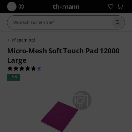
Suche 
Pflegemittel
Micro-Mesh Soft Touch Pad 12000
Large
4.8 von 5 Sternen aus 9 Kundenbewertungen
(
9
)