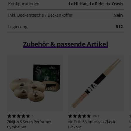
Konfigurationen
1x Hi-Hat, 1x Ride, 1x Crash
Inkl. Beckentasche / Beckenkoffer
Nein
Legierung
B12
Zubehör & passende Artikel
5
2973
Zildjian
S Series Performer
Vic Firth
5A American Classic
M
Cymbal Set
Hickory
-