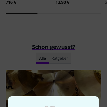
716 €
13,90 €
Schon gewusst?
Alle
Ratgeber