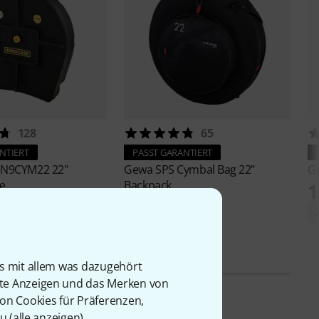
128
65
NTIERT
PASST GARANTIERT
N9CYM22 22"
Gewa
SPS Cymbal Bag 22"
G
e
Backpack
1
159 €
-
-21%
UVP: 200 €
is mit allem was dazugehört
rte Anzeigen und das Merken von
von Cookies für Präferenzen,
u (
alle anzeigen
).