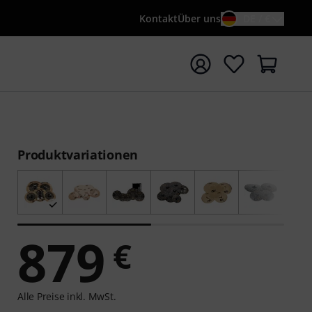
Kontakt
Über uns
DE / €
e mit Suchwort {searchTerm} starten
Produktvariationen
879
€
Alle Preise inkl. MwSt.