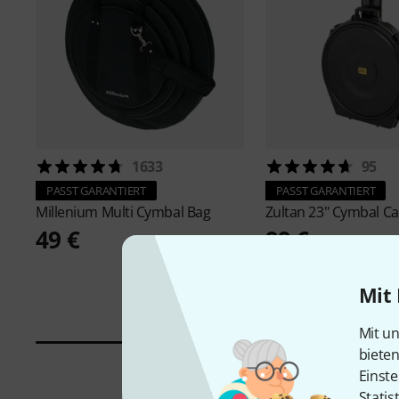
1633
95
PASST GARANTIERT
PASST GARANTIERT
Millenium
Multi Cymbal Bag
Zultan
23" Cymbal C
49 €
99 €
Mit 
Mit un
biete
Einste
Statis