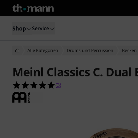
Shop
Service
Alle Kategorien
Drums und Percussion
Becken
Meinl Classics C. Dual
5.0 von 5 Sternen aus 3 Kundenbe
(
3
)