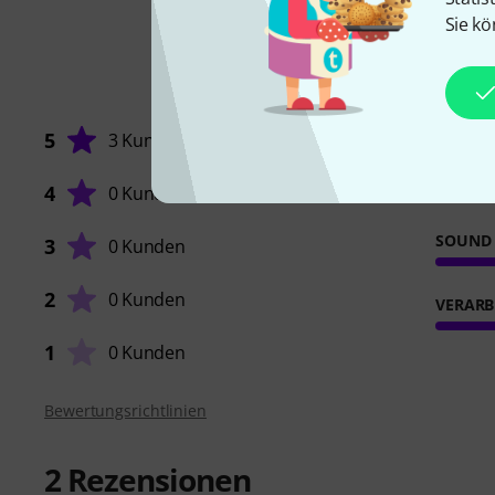
Sie kö
5
3 Kunden
4
0 Kunden
SOUND
3
0 Kunden
2
0 Kunden
VERARB
1
0 Kunden
Bewertungsrichtlinien
2
Rezensionen