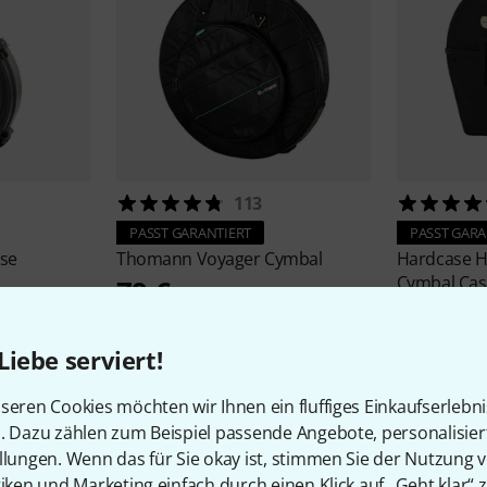
113
PASST GARANTIERT
PASST GARA
ase
Thomann
Voyager Cymbal
Hardcase
H
Cymbal Cas
79 €
235 €
Liebe serviert!
seren Cookies möchten wir Ihnen ein fluffiges Einkaufserlebn
n. Dazu zählen zum Beispiel passende Angebote, personalisie
llungen. Wenn das für Sie okay ist, stimmen Sie der Nutzung 
tiken und Marketing einfach durch einen Klick auf „Geht klar“ z