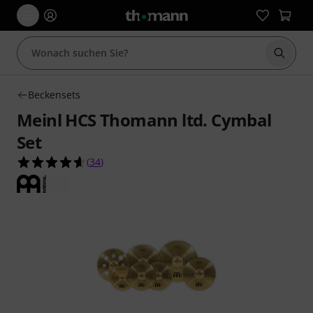
Suche 
Beckensets
Meinl HCS Thomann ltd. Cymbal
Set
4.6 von 5 Sternen aus 34 Kundenbewertungen
(
34
)