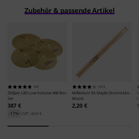
Zubehör & passende Artikel
107
2713
Zildjian
L80 Low Volume 468 Box
Millenium
5A Maple Drumsticks -
V
Set
Wood-
H
387 €
2,20 €
-17%
UVP: 469 €