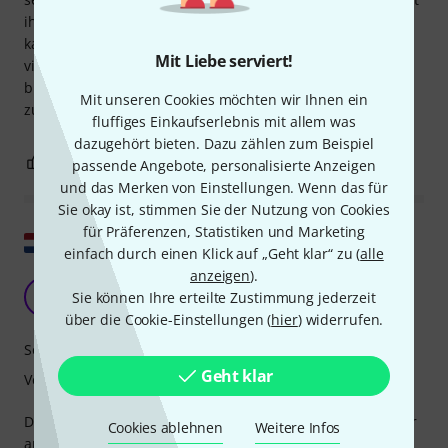
ihnen, ein tolles Set zu einem tollen Preis! Ich denke, ich
kann sie für professionelle Auftritte verwenden und
Mit Liebe serviert!
vielleicht mit ein paar zusätzlichen Becken aufrüsten. Ich
bin mit meinem Kauf und dem schnellen Lieferservice
Mit unseren Cookies möchten wir Ihnen ein
zufrieden!
fluffiges Einkaufserlebnis mit allem was
dazugehört bieten. Dazu zählen zum Beispiel
2
1
BEWERTUNG MELDEN
passende Angebote, personalisierte Anzeigen
und das Merken von Einstellungen. Wenn das für
Sie okay ist, stimmen Sie der Nutzung von Cookies
für Präferenzen, Statistiken und Marketing
Original zeigen
einfach durch einen Klick auf „Geht klar“ zu (
alle
anzeigen
).
eine glückliche Familie
A
Sie können Ihre erteilte Zustimmung jederzeit
Anonym 24.02.2017
über die Cookie-Einstellungen (
hier
) widerrufen.
Sound
Geht klar
Verarbeitung
Dieses Set ist wie die typische, chaotische Familie aus einer
Cookies ablehnen
Weitere Infos
amerikanischen Sitcom. Der Hyhat ist der fleißige Vater,