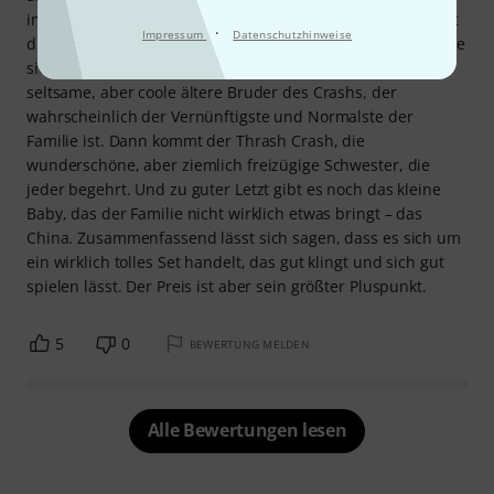
immer perfekt organisiert und gibt den Ton an. Die Ride ist
·
Impressum
Datenschutzhinweise
die fast schon zu schöne Mutter, bei der man sich fragt, wie
sie in diese Situation geraten ist. Der Crash ist der etwas
seltsame, aber coole ältere Bruder des Crashs, der
wahrscheinlich der Vernünftigste und Normalste der
Familie ist. Dann kommt der Thrash Crash, die
wunderschöne, aber ziemlich freizügige Schwester, die
jeder begehrt. Und zu guter Letzt gibt es noch das kleine
Baby, das der Familie nicht wirklich etwas bringt – das
China. Zusammenfassend lässt sich sagen, dass es sich um
ein wirklich tolles Set handelt, das gut klingt und sich gut
spielen lässt. Der Preis ist aber sein größter Pluspunkt.
5
0
BEWERTUNG MELDEN
Alle Bewertungen lesen