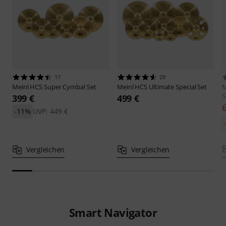
17
29
Meinl
HCS Super Cymbal Set
Meinl
HCS Ultimate Special Set
M
S
399 €
499 €
-11%
UVP: 449 €
Vergleichen
Vergleichen
Smart Navigator