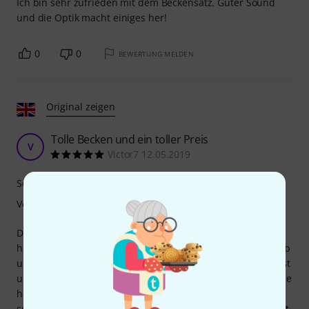
Ich bin sehr zufrieden mit dem Beckensatz. Guter Sound
und die Optik macht einiges her!
0
0
BEWERTUNG MELDEN
Original zeigen
Tolle Becken und ein toller Preis
V
Victor7 12.05.2019
Sound
Verarbeitung
Diese Becken sind nicht nur preiswert, sondern auch von
hoher Qualität. Die Beschichtung blättert zwar ein wenig ab
und man sieht die Abnutzung deutlich, aber sie sind robust
und sehr langlebig. Ich spiele Hardrock/Heavy Metal und sie
haben keine Dellen, Risse oder ähnliches. Sie reagieren
sehr gut und klingen fantastisch. Ich bin sehr zufrieden mit