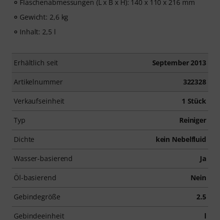
Flaschenabmessungen (L x B x H): 140 x 110 x 216 mm
Gewicht: 2,6 kg
Inhalt: 2,5 l
Erhältlich seit
September 2013
Artikelnummer
322328
Verkaufseinheit
1 Stück
Typ
Reiniger
Dichte
kein Nebelfluid
Wasser-basierend
Ja
Öl-basierend
Nein
Gebindegröße
2.5
Gebindeeinheit
l