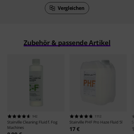
Vergleichen
Zubehör & passende Artikel
942
1112
Stairville
Cleaning Fluid f. Fog
Stairville
PHF Pro Haze Fluid 5l
S
Machines
17 €