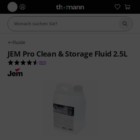
Suche 
Fluide
JEM Pro Clean & Storage Fluid 2.5L
4.5 von 5 Sternen aus 80 Kundenbewertungen
(
80
)