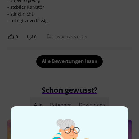
- super ergiebig
- stabiler Kanister
- stinkt nicht
- reinigt zuverlässig
0
0
BEWERTUNG MELDEN
Alle Bewertungen lesen
Schon gewusst?
Alle
Ratgeber
Downloads