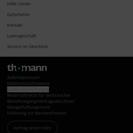
Hilfe-Center
Gutscheine
Kontakt
Ladengeschäft
Service im Überblick
AGB
/
Impressum
Datenschutzhinweise
Cookie-Einstellungen
Widerrufsrecht für Verbraucher
Bestellvorgang/Vertragsabschluss
Mängelhaftungsrecht
Erklärung zur Barrierefreiheit
Vertrag widerrufen