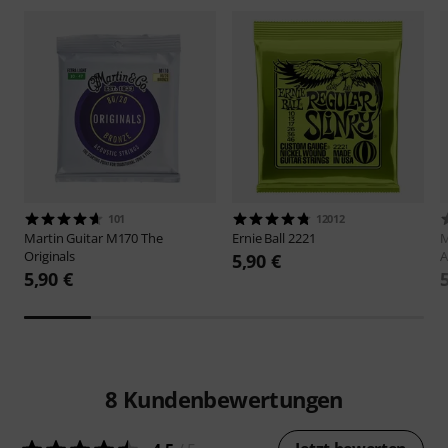
101
12012
Martin Guitar
M170 The
Ernie Ball
2221
M
Originals
A
5,90 €
5,90 €
8
Kundenbewertungen