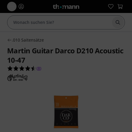
Suche 
.010 Saitensätze
Martin Guitar Darco D210 Acoustic
10-47
4.5 von 5 Sternen aus 8 Kundenbewertungen
(
8
)