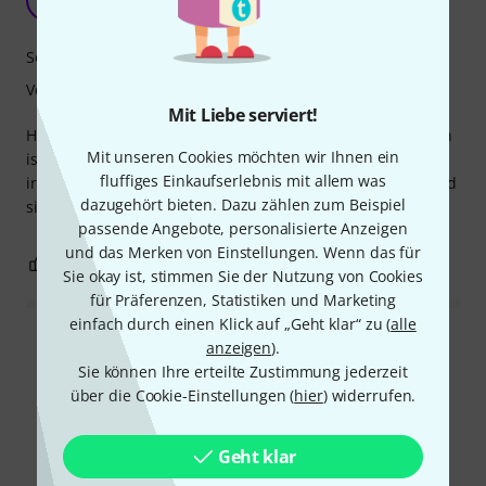
Peter R. 438 02.12.2023
Sound
Verarbeitung
Mit Liebe serviert!
Hält die Stimmung nach den ersten 5 Minuten gut. Der Ton
Mit unseren Cookies möchten wir Ihnen ein
ist ok. Ich wollte Elfer, aber sie haben Zehner geschickt,
fluffiges Einkaufserlebnis mit allem was
irgendwas stimmt mit ihrem Listensystem nicht. 3 Tage und
dazugehört bieten. Dazu zählen zum Beispiel
sie sind da 👍
passende Angebote, personalisierte Anzeigen
und das Merken von Einstellungen. Wenn das für
0
0
BEWERTUNG MELDEN
Sie okay ist, stimmen Sie der Nutzung von Cookies
für Präferenzen, Statistiken und Marketing
einfach durch einen Klick auf „Geht klar“ zu (
alle
Alle Bewertungen lesen
anzeigen
).
Sie können Ihre erteilte Zustimmung jederzeit
über die Cookie-Einstellungen (
hier
) widerrufen.
Schon gewusst?
Geht klar