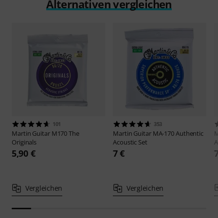
Alternativen vergleichen
101
353
Martin Guitar
M170 The
Martin Guitar
MA-170 Authentic
M
Originals
Acoustic Set
A
5,90 €
7 €
Vergleichen
Vergleichen