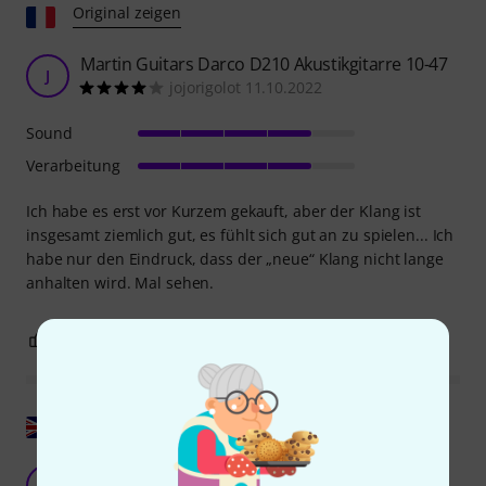
Original zeigen
Martin Guitars Darco D210 Akustikgitarre 10-47
J
jojorigolot 11.10.2022
Sound
Verarbeitung
Ich habe es erst vor Kurzem gekauft, aber der Klang ist
insgesamt ziemlich gut, es fühlt sich gut an zu spielen... Ich
habe nur den Eindruck, dass der „neue“ Klang nicht lange
anhalten wird. Mal sehen.
0
0
BEWERTUNG MELDEN
Original zeigen
Gut.
PR