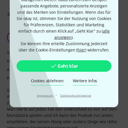
passende Angebote, personalisierte Anzeigen
und das Merken von Einstellungen. Wenn das für
3
0
BEWERTUNG MELDEN
Sie okay ist, stimmen Sie der Nutzung von Cookies
für Präferenzen, Statistiken und Marketing
einfach durch einen Klick auf „Geht klar“ zu (
alle
Top
anzeigen
).
D
Der_Luk 12.04.2023
Sie können Ihre erteilte Zustimmung jederzeit
über die Cookie-Einstellungen (
hier
) widerrufen.
Verarbeitung
Handling
Geht klar
Ansprache
Passgenauigkeit
Cookies ablehnen
Weitere Infos
Gutes Übeprodukt. Es ist sehr handlich und somit auch gut
·
Impressum
Datenschutzhinweise
mitnehmbar. Mundstück passt leider bei mir nicht perfekt
(Yamaha 11b4), aber trotzdem lässt sich gut drauf üben.
Man merkt auf jeden Fall den Unterschied zu nur auf dem
Mundstück spielen und ich kann das Produkt nur jedem
empfehlen, der seinen Klang oder andere Dinge wie Höhe
oder Lippen Flexibilität trainieren will