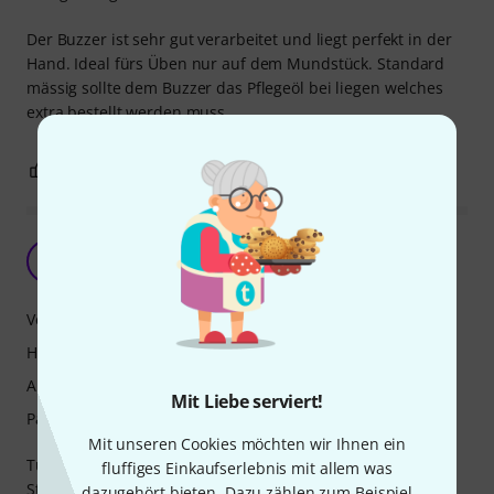
Der Buzzer ist sehr gut verarbeitet und liegt perfekt in der
Hand. Ideal fürs Üben nur auf dem Mundstück. Standard
mässig sollte dem Buzzer das Pflegeöl bei liegen welches
extra bestellt werden muss.
4
1
BEWERTUNG MELDEN
Gut aber teuer
D
Deaddy 15.01.2022
Verarbeitung
Handling
Ansprache
Mit Liebe serviert!
Passgenauigkeit
Mit unseren Cookies möchten wir Ihnen ein
Tut, was es soll, aber für ein maschinell gedrechselten
fluffiges Einkaufserlebnis mit allem was
Stückchen Holz mit Korken sehr teuer.
dazugehört bieten. Dazu zählen zum Beispiel