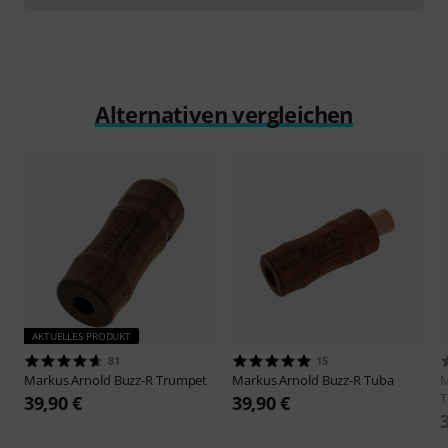
Alternativen vergleichen
AKTUELLES PRODUKT
81
15
Markus Arnold
Buzz-R Trumpet
Markus Arnold
Buzz-R Tuba
M
T
39,90 €
39,90 €