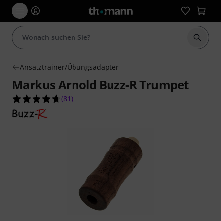
Suche 
Ansatztrainer/Übungsadapter
Markus Arnold Buzz-R Trumpet
4.7 von 5 Sternen aus 81 Kundenbewertungen
(
81
)