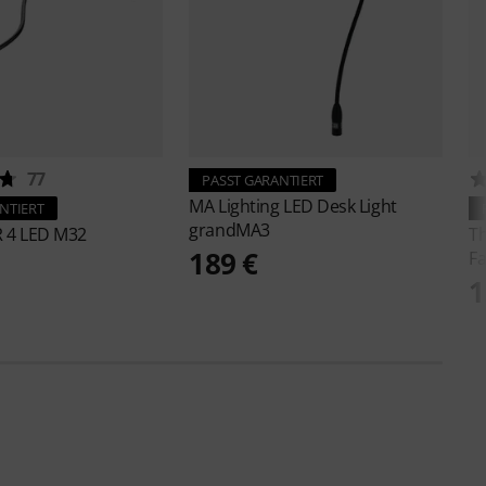
77
PASST GARANTIERT
MA Lighting
LED Desk Light
NTIERT
grandMA3
R 4 LED M32
T
189 €
F
1