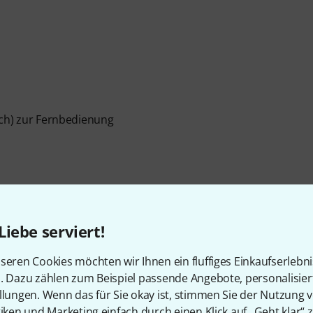
ich) zur Fernbedienung
Liebe serviert!
seren Cookies möchten wir Ihnen ein fluffiges Einkaufserlebn
n. Dazu zählen zum Beispiel passende Angebote, personalisie
llungen. Wenn das für Sie okay ist, stimmen Sie der Nutzung 
tiken und Marketing einfach durch einen Klick auf „Geht klar“ z