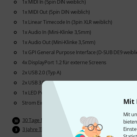
1x MIDI In (5pin DIN weiblich)
1x MIDI Out (5pin DIN weiblich)
1x Linear Timecode In (3pin XLR weiblich)
1x Audio In (Mini-Klinke 3,5mm)
1x Audio Out (Mini-Klinke 3,5mm)
1x GPI General Purpose Interface (D-SUB DE9 weibl
4x DisplayPort 1.2 für externe Screens
2x USB 2.0 (Typ A)
2x USB 3.0 (Typ A)
1x LED Pultleuchte (4pin XLR weiblich)
Mit 
Strom Eingang: IEC
Mit un
30 Tage Money-Back-Garantie
30
biete
Einste
3 Jahre Thomann Garantie
3
Statis