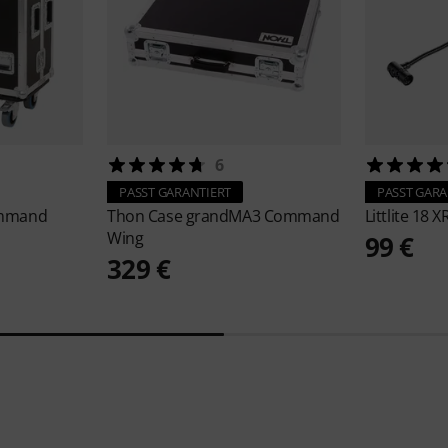
6
PASST GARANTIERT
PASST GARA
mmand
Thon
Case grandMA3 Command
Littlite
18 X
Wing
99 €
329 €