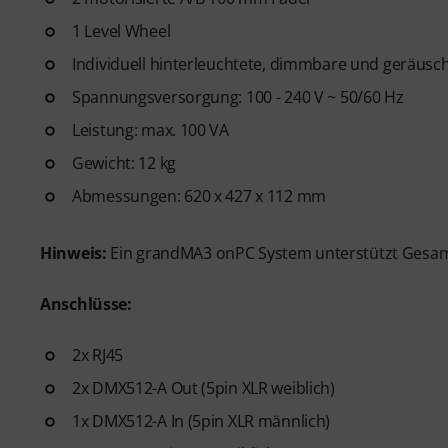
1 Level Wheel
Individuell hinterleuchtete, dimmbare und geräusch
Spannungsversorgung: 100 - 240 V ~ 50/60 Hz
Leistung: max. 100 VA
Gewicht: 12 kg
Abmessungen: 620 x 427 x 112 mm
Hinweis:
Ein grandMA3 onPC System unterstützt Gesa
Anschlüsse:
2x RJ45
2x DMX512-A Out (5pin XLR weiblich)
1x DMX512-A In (5pin XLR männlich)