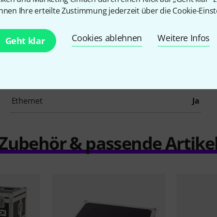
nnen Ihre erteilte Zustimmung jederzeit über die Cookie-Einst
Artikelnummer
492147
Cookies ablehnen
Weitere Infos
Geht klar
Preset Funktion
Ja
DMX - Universen
8
Ethernet
Ja
Zubehör & passende Artike