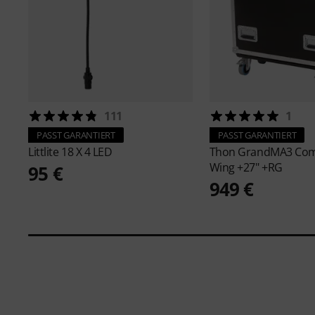
111
1
PASST GARANTIERT
PASST GARANTIERT
Littlite
18 X 4 LED
Thon
GrandMA3 Co
Wing +27" +RG
95 €
949 €