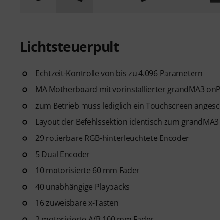
Lichtsteuerpult
Echtzeit-Kontrolle von bis zu 4.096 Parametern
MA Motherboard mit vorinstallierter grandMA3 on
zum Betrieb muss lediglich ein Touchscreen angesc
Layout der Befehlssektion identisch zum grandM
29 rotierbare RGB-hinterleuchtete Encoder
5 Dual Encoder
10 motorisierte 60 mm Fader
40 unabhängige Playbacks
16 zuweisbare x-Tasten
2 motorisierte A/B 100 mm Fader