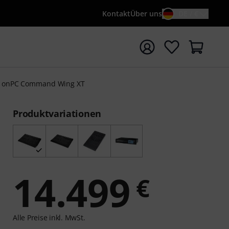
Kontakt
Über uns
DE / €
e mit Suchwort {searchTerm} starten
 onPC Command Wing XT
Produktvariationen
14.499
€
Alle Preise inkl. MwSt.