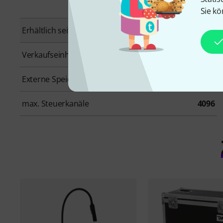
Sie kö
Erhältlich seit
Oktober 2020
Verkaufseinheit
1 Stück
Externe Speichermöglichkeit
Ja
max. Steuerkanäle
4096