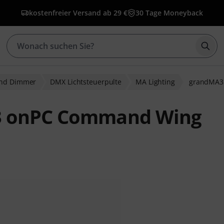
kostenfreier Versand ab 29 €
30 Tage Moneyback
Such
und Dimmer
DMX Lichtsteuerpulte
MA Lighting
grandMA3
3 onPC Command Wing