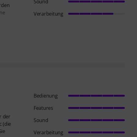
Sound
urden
ine
Verarbeitung
Bedienung
Features
r der
Sound
 (die
Sie
Verarbeitung