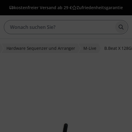
kostenfreier Versand ab 29 €
Zufriedenheitsgarantie
Such
Hardware Sequenzer und Arranger
M-Live
B.Beat X 128G
wertungen