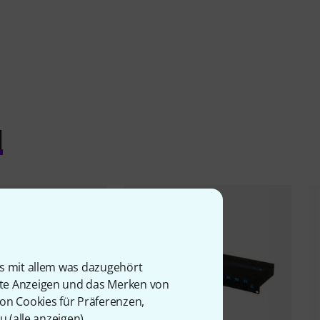
l
is mit allem was dazugehört
rte Anzeigen und das Merken von
von Cookies für Präferenzen,
u (
alle anzeigen
).