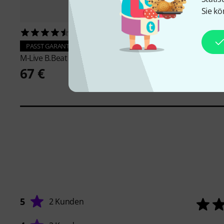
Sie kö
2
PASST GARANTIERT
M-Live
B.Beat X Hard
PASST GARANTIERT
68 €
M-Live
B.Beat X Rackmount
67 €
5
2 Kunden