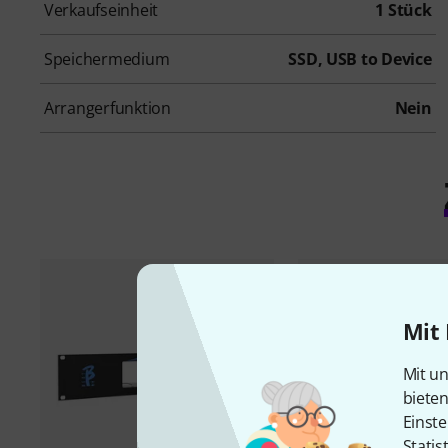
Verkaufseinheit
1 Stück
Speichermedium
SSD, USB to Device
Arrangerfunktion
Nein
Mit 
Mit un
biete
Einste
Statis