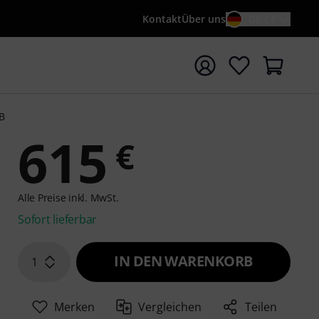
Kontakt
Über uns
DE / €
e mit Suchwort {searchTerm} starten
B
615
€
Alle Preise inkl. MwSt.
Sofort lieferbar
IN DEN WARENKORB
1
Merken
Vergleichen
Teilen