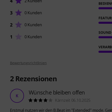
4
2 Kunden
BEDIE
3
0 Kunden
FEATUR
2
0 Kunden
SOUND
1
0 Kunden
VERARB
Bewertungsrichtlinien
2
Rezensionen
Wünsche bleiben offen
K
Kärnzeit 06.10.2025
Erstmal nutzen wir den B.Beat im "Extended" mode. Gener