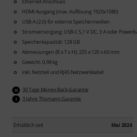
Ethernet-Anschluss
HDMI Ausgang (max. Auflösung 1920x1080)
USB-A (2.0) für externe Speichermedien
Stromversorgung: USB-C 5,1 V DC, 3 A oder Powerba
Speicherkapazität: 128 GB
Abmessungen (B x T x H): 225 x 120 x 60 mm
Gewicht: 0,98 kg
inkl. Netzteil und RJ45 Netzwerkkabel
30 Tage Money-Back-Garantie
30
3 Jahre Thomann Garantie
3
Erhältlich seit
Mai 2024