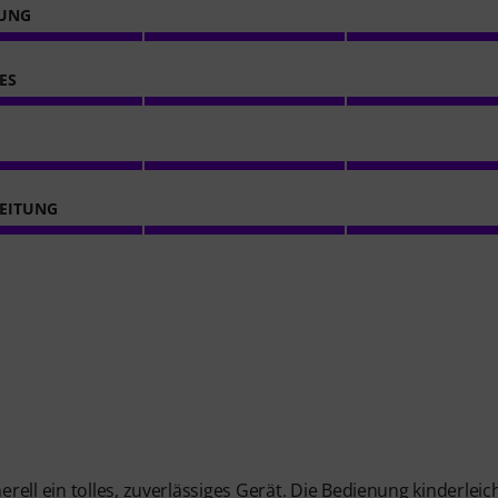
NUNG
ES
EITUNG
ell ein tolles, zuverlässiges Gerät. Die Bedienung kinderleic