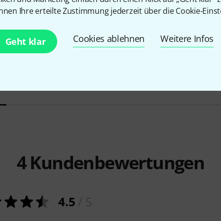
nnen Ihre erteilte Zustimmung jederzeit über die Cookie-Einst
229
Cookies ablehnen
Weitere Infos
Geht klar
 Case
PASST GARANTIERT
PASST GARA
M-Audio
SP-1
M-Live
M-Pe
15 €
57 €
4
Kundenbewertungen
4.5
/ 5