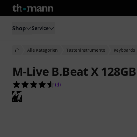
Shop
Service
Alle Kategorien
Tasteninstrumente
Keyboards
M-Live B.Beat X 128GB
4.5 von 5 Sternen aus 4 Kundenbe
(
4
)