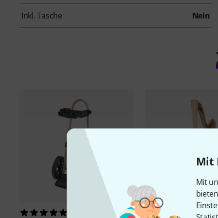
Inkl. Tasche
Nein
Mit 
Mit un
biete
Einste
1
3
Statis