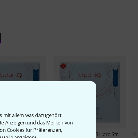
l
is mit allem was dazugehört
rte Anzeigen und das Merken von
von Cookies für Präferenzen,
Sipario
Silkgut 2nd B Harp Str.
B
1
u (
alle anzeigen
).