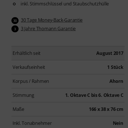
inkl. Stimmschlüssel und Staubschutzhülle
30 Tage Money-Back-Garantie
30
3 Jahre Thomann Garantie
3
Erhältlich seit
August 2017
Verkaufseinheit
1 Stück
Korpus / Rahmen
Ahorn
Stimmung
1. Oktave C bis 6. Oktave C
Maße
166 x 38 x 76 cm
Inkl. Tonabnehmer
Nein