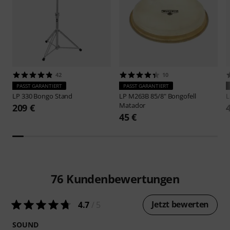
42
10
PASST GARANTIERT
PASST GARANTIERT
LP
330 Bongo Stand
LP
M263B 85/8" Bongofell
Matador
209 €
45 €
76
Kundenbewertungen
Jetzt bewerten
4.7
/ 5
SOUND