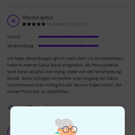
Absolut spitze
M
MarianW 18.03.2011
Sound
Verarbeitung
Ich habe diese Bongos gleich nach dem ich sie bekommen
habe in meiner Salsa Band eingesetzt. Als Percussionist
sind diese absolut vom klang sowie von der Verarbeitung
klasse. Beim richtigen einstellen und Umgang ein tolles
Instrumenwo man richtig freude darann haben kann. Für
diesen Preis nur zu empfehlen.
1
0
BEWERTUNG MELDEN
Klasse
B