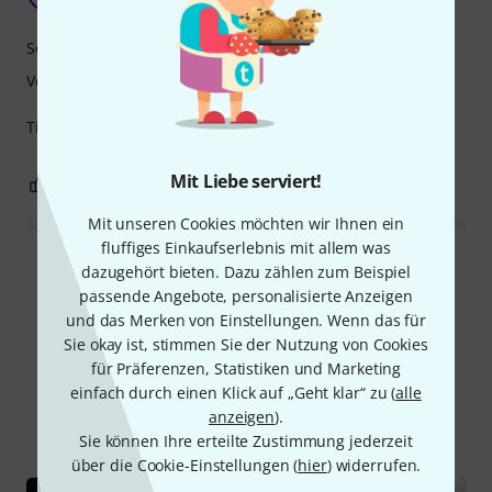
Bernhard9171 17.06.2014
Sound
Verarbeitung
TipTop vom Klang her. Gutes Preis-Leistungsverhältnis
Mit Liebe serviert!
1
0
BEWERTUNG MELDEN
Mit unseren Cookies möchten wir Ihnen ein
fluffiges Einkaufserlebnis mit allem was
Alle Bewertungen lesen
dazugehört bieten. Dazu zählen zum Beispiel
passende Angebote, personalisierte Anzeigen
und das Merken von Einstellungen. Wenn das für
Sie okay ist, stimmen Sie der Nutzung von Cookies
Schon gewusst?
für Präferenzen, Statistiken und Marketing
einfach durch einen Klick auf „Geht klar“ zu (
alle
anzeigen
).
Alle
Videos
Ratgeber
Sie können Ihre erteilte Zustimmung jederzeit
über die Cookie-Einstellungen (
hier
) widerrufen.