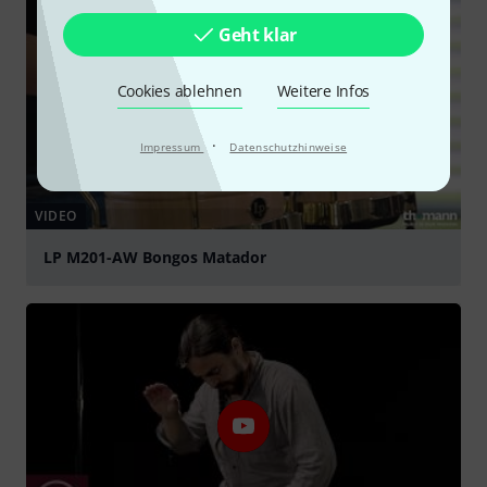
Geht klar
Cookies ablehnen
Weitere Infos
·
Impressum
Datenschutzhinweise
VIDEO
LP M201-AW Bongos Matador
abspielen