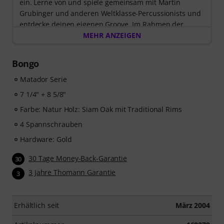
ein. Lerne von und spiele gemeinsam mit Martin
Grubinger und anderen Weltklasse-Percussionists und
entdecke deinen eigenen Groove. Im Rahmen der
Sonderaktion, die bis einschließlich 14. Oktober 2026
MEHR ANZEIGEN
gilt, erhältst du
3 Monate exklusiven Zugang zur
MyGroove School of Drums
– völlig kostenlos! Der
Bongo
Freischaltcode zur App wird Dir automatisch per E-Mail
zugeschickt.
Matador Serie
7 1/4" + 8 5/8"
Farbe: Natur Holz: Siam Oak mit Traditional Rims
4 Spannschrauben
Hardware: Gold
30 Tage Money-Back-Garantie
30
3 Jahre Thomann Garantie
3
Erhältlich seit
März 2004