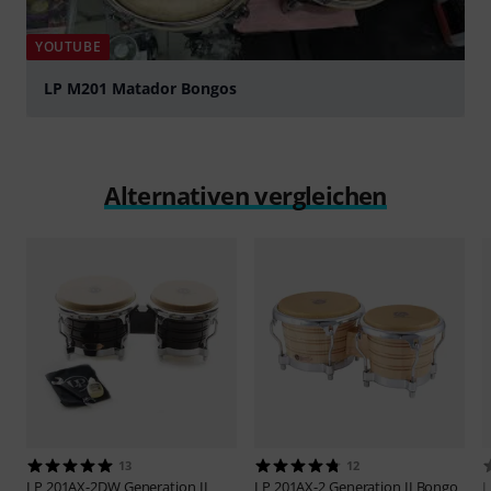
YOUTUBE
LP M201 Matador Bongos
abspielen
Alternativen vergleichen
13
12
LP
201AX-2DW Generation II
LP
201AX-2 Generation II Bongo