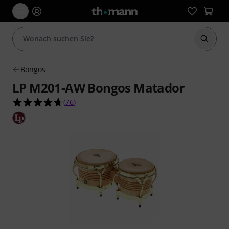
Suche 
Bongos
LP M201-AW Bongos Matador
4.7 von 5 Sternen aus 76 Kundenbewertungen
(
76
)