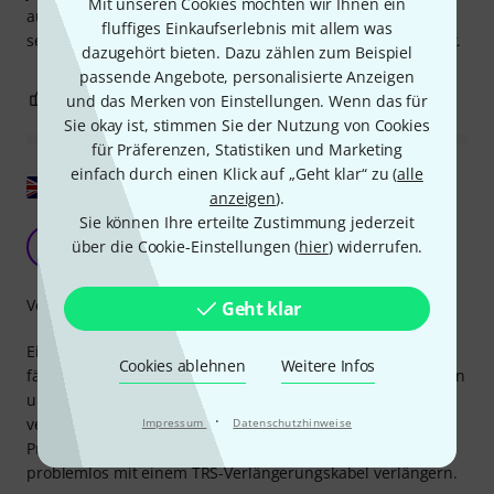
Mit unseren Cookies möchten wir Ihnen ein
auf der Klinkenseite den Tip und Ring tauscht. Das Kabel
fluffiges Einkaufserlebnis mit allem was
selbst ist zwar teuer aber alles sehr hochwertig verarbeitet.
dazugehört bieten. Dazu zählen zum Beispiel
passende Angebote, personalisierte Anzeigen
0
0
BEWERTUNG MELDEN
und das Merken von Einstellungen. Wenn das für
Sie okay ist, stimmen Sie der Nutzung von Cookies
für Präferenzen, Statistiken und Marketing
einfach durch einen Klick auf „Geht klar“ zu (
alle
Original zeigen
anzeigen
).
Sie können Ihre erteilte Zustimmung jederzeit
MIDI-KABEL FÜR LEHLE-PEDALE
I
über die Cookie-Einstellungen (
hier
) widerrufen.
Ian294 10.02.2014
Verarbeitung
Geht klar
Einfacher und hochwertiger MIDI-Adapter für alle MIDI-
Cookies ablehnen
Weitere Infos
fähigen Lehle-Pedale. Er besteht aus hochwertigen Steckern
und einem robusten, dicken Kabel. Erhältlich in
·
verschiedenen Längen und zu einem wettbewerbsfähigen
Impressum
Datenschutzhinweise
Preis. Dank des TRS-Steckers an einem Ende lässt er sich
problemlos mit einem TRS-Verlängerungskabel verlängern.