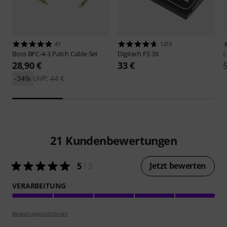
47
1273
Boss
BPC-4-3 Patch Cable Set
Digitech
FS 3X
E
28,90 €
33 €
-34%
UVP: 44 €
21
Kundenbewertungen
Jetzt bewerten
5
/ 5
VERARBEITUNG
Bewertungsrichtlinien