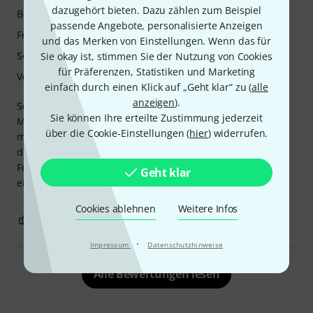
dazugehört bieten. Dazu zählen zum Beispiel
Bedienung
passende Angebote, personalisierte Anzeigen
Features
und das Merken von Einstellungen. Wenn das für
Sound
Sie okay ist, stimmen Sie der Nutzung von Cookies
für Präferenzen, Statistiken und Marketing
Verarbeitung
einfach durch einen Klick auf „Geht klar“ zu (
alle
anzeigen
).
Solange man nicht für jede Person einen eigenen
Sie können Ihre erteilte Zustimmung jederzeit
Monitorweg braucht lassen sich über die extra Bodypacks
über die Cookie-Einstellungen (
hier
) widerrufen.
mehrere Personen (z.B. Bläser, Backgroundsänger etc.) mit
demselben Mix versorgen. So bleiben auch mehr
Frequenzen frei, was bei größeren Produktionen mit dem
Geht klar
einfacheren Equipment das Leben deutlich leichter macht.
Cookies ablehnen
Weitere Infos
0
0
BEWERTUNG MELDEN
·
Impressum
Datenschutzhinweise
Alle Bewertungen lesen