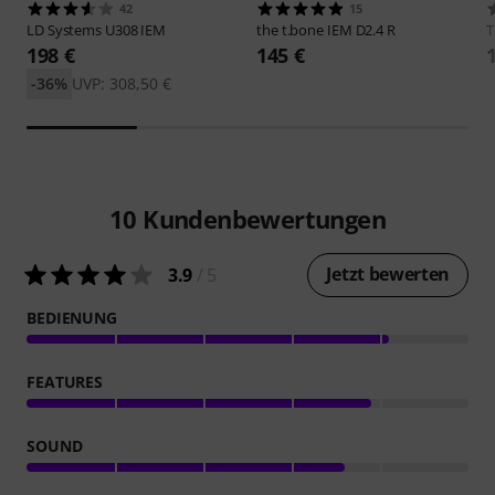
42
15
LD Systems
U308 IEM
the t.bone
IEM D2.4 R
198 €
145 €
-36%
UVP: 308,50 €
10
Kundenbewertungen
Jetzt bewerten
3.9
/ 5
BEDIENUNG
FEATURES
SOUND