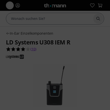
Suche 
In-Ear Einzelkomponenten
LD Systems U308 IEM R
3.9 von 5 Sternen aus 10 Kundenbewertungen
(
10
)