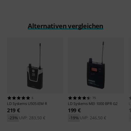
Alternativen vergleichen
5
75
LD Systems
U505 IEM R
LD Systems
MEI 1000 BPR G2
L
219 €
199 €
-23%
UVP: 283,50 €
-19%
UVP: 246,50 €